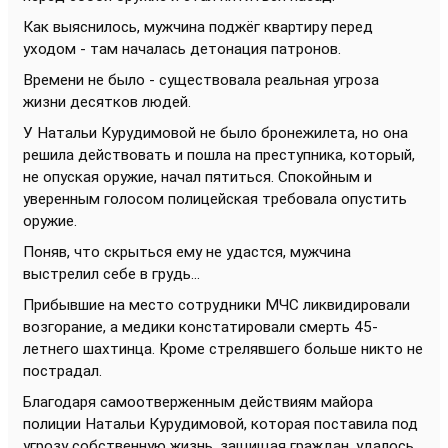
Как выяснилось, мужчина поджёг квартиру перед
уходом - там началась детонация патронов.
Времени не было - существовала реальная угроза
жизни десятков людей.
У Натальи Курудимовой не было бронежилета, но она
решила действовать и пошла на преступника, который,
не опуская оружие, начал пятиться. Спокойным и
уверенным голосом полицейская требовала опустить
оружие.
Поняв, что скрыться ему не удастся, мужчина
выстрелил себе в грудь...
Прибывшие на место сотрудники МЧС ликвидировали
возгорание, а медики констатировали смерть 45-
летнего шахтинца. Кроме стрелявшего больше никто не
пострадал.
Благодаря самоотверженным действиям майора
полиции Натальи Курудимовой, которая поставила под
угрозу собственную жизнь, защищая граждан, удалось