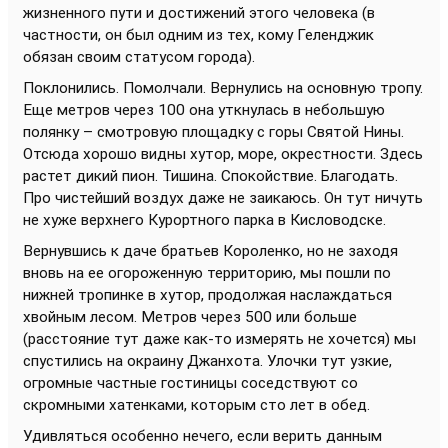
жизненного пути и достижений этого человека (в
частности, он был одним из тех, кому Геленджик
обязан своим статусом города).
Поклонились. Помолчали. Вернулись на основную тропу.
Еще метров через 100 она уткнулась в небольшую
полянку – смотровую площадку с горы Святой Нины.
Отсюда хорошо видны хутор, море, окрестности. Здесь
растет дикий пион. Тишина. Спокойствие. Благодать.
Про чистейший воздух даже не заикаюсь. Он тут ничуть
не хуже верхнего Курортного парка в Кисловодске.
Вернувшись к даче братьев Короленко, но не заходя
вновь на ее огороженную территорию, мы пошли по
нижней тропинке в хутор, продолжая наслаждаться
хвойным лесом. Метров через 500 или больше
(расстояние тут даже как-то измерять не хочется) мы
спустились на окраину Джанхота. Улочки тут узкие,
огромные частные гостиницы соседствуют со
скромными хатенками, которым сто лет в обед.
Удивляться особенно нечего, если верить данным