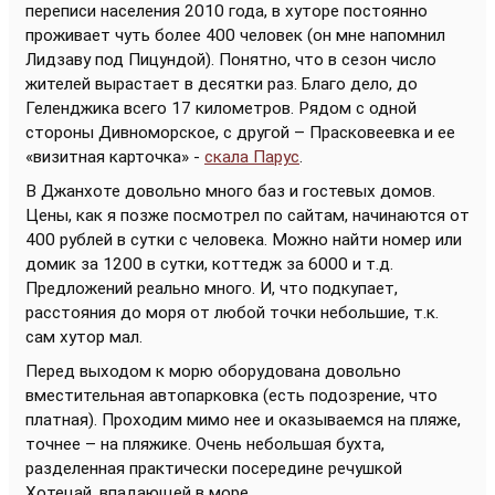
переписи населения 2010 года, в хуторе постоянно
проживает чуть более 400 человек (он мне напомнил
Лидзаву под Пицундой). Понятно, что в сезон число
жителей вырастает в десятки раз. Благо дело, до
Геленджика всего 17 километров. Рядом с одной
стороны Дивноморское, с другой – Прасковеевка и ее
«визитная карточка» -
скала Парус
.
В Джанхоте довольно много баз и гостевых домов.
Цены, как я позже посмотрел по сайтам, начинаются от
400 рублей в сутки с человека. Можно найти номер или
домик за 1200 в сутки, коттедж за 6000 и т.д.
Предложений реально много. И, что подкупает,
расстояния до моря от любой точки небольшие, т.к.
сам хутор мал.
Перед выходом к морю оборудована довольно
вместительная автопарковка (есть подозрение, что
платная). Проходим мимо нее и оказываемся на пляже,
точнее – на пляжике. Очень небольшая бухта,
разделенная практически посередине речушкой
Хотецай, впадающей в море.