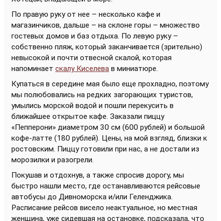
По правую руку от нее – несколько кафе и
магазинчиков, дальше – на склоне горы – множество
гостевых домов и баз отдыха. По левую руку –
собственно пляж, который заканчивается (зрительно)
невысокой и почти отвесной скалой, которая
напоминает
скалу Киселева
в миниатюре.
Купаться в середине мая было еще прохладно, поэтому
мы полюбовались на редких загорающих туристов,
умылись морской водой и пошли перекусить в
ближайшее открытое кафе. Заказали пиццу
«Пепперони» диаметром 30 см (600 рублей) и большой
кофе-латте (180 рублей). Цены, на мой взгляд, близки к
ростовским. Пиццу готовили при нас, а не достали из
морозилки и разогрели.
Покушав и отдохнув, а также спросив дорогу, мы
быстро нашли место, где останавливаются рейсовые
автобусы до Дивноморска и/или Геленджика.
Расписание рейсов висело неактуальное, но местная
женщина, уже сидевшая на остановке, подсказала, что