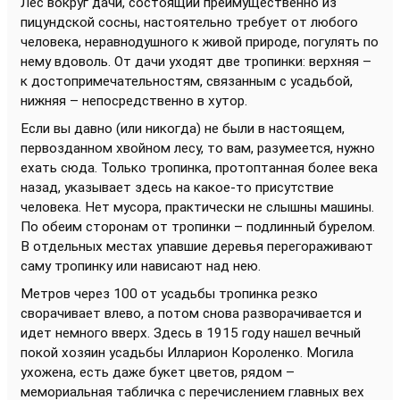
Лес вокруг дачи, состоящий преимущественно из
пицундской сосны, настоятельно требует от любого
человека, неравнодушного к живой природе, погулять по
нему вдоволь. От дачи уходят две тропинки: верхняя –
к достопримечательностям, связанным с усадьбой,
нижняя – непосредственно в хутор.
Если вы давно (или никогда) не были в настоящем,
первозданном хвойном лесу, то вам, разумеется, нужно
ехать сюда. Только тропинка, протоптанная более века
назад, указывает здесь на какое-то присутствие
человека. Нет мусора, практически не слышны машины.
По обеим сторонам от тропинки – подлинный бурелом.
В отдельных местах упавшие деревья перегораживают
саму тропинку или нависают над нею.
Метров через 100 от усадьбы тропинка резко
сворачивает влево, а потом снова разворачивается и
идет немного вверх. Здесь в 1915 году нашел вечный
покой хозяин усадьбы Илларион Короленко. Могила
ухожена, есть даже букет цветов, рядом –
мемориальная табличка с перечислением главных вех