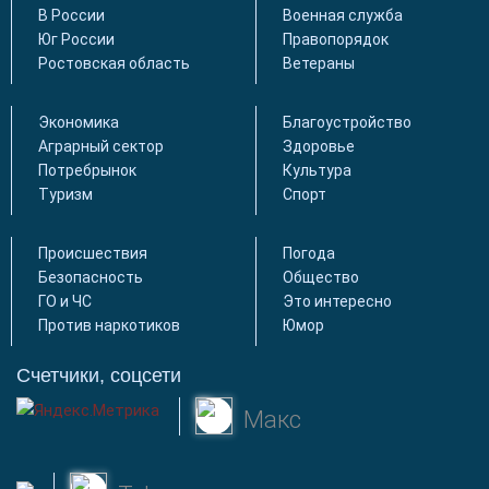
В России
Военная служба
Юг России
Правопорядок
Ростовская область
Ветераны
Экономика
Благоустройство
Аграрный сектор
Здоровье
Потребрынок
Культура
Туризм
Спорт
Происшествия
Погода
Безопасность
Общество
ГО и ЧС
Это интересно
Против наркотиков
Юмор
Счетчики, соцсети
Макс