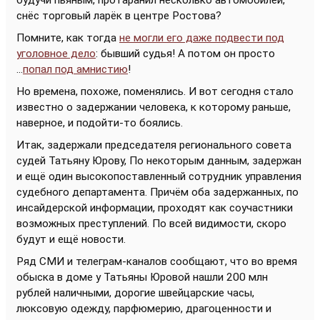
будучи пьяным, протаранил несколько автомобилей,
снёс торговый ларёк в центре Ростова?
Помните, как тогда
не могли его даже подвести под
уголовное дело
: бывший судья! А потом он просто
...
попал под амнистию
!
Но времена, похоже, поменялись. И вот сегодня стало
известно о задержании человека, к которому раньше,
наверное, и подойти-то боялись.
Итак, задержали председателя регионального совета
судей Татьяну Юрову, По некоторым данным, задержан
и ещё один высокопоставленный сотрудник управления
судебного департамента. Причём оба задержанных, по
инсайдерской информации, проходят как соучастники
возможных преступлений. По всей видимости, скоро
будут и ещё новости.
Ряд СМИ и телеграм-каналов сообщают, что во время
обыска в доме у Татьяны Юровой нашли 200 млн
рублей наличными, дорогие швейцарские часы,
люксовую одежду, парфюмерию, драгоценности и