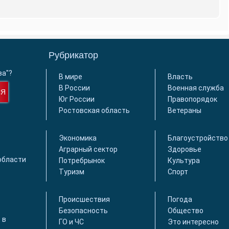
Рубрикатор
ва"?
В мире
Власть
В России
Военная служба
СЯ
Юг России
Правопорядок
Ростовская область
Ветераны
Экономика
Благоустройство
Аграрный сектор
Здоровье
области
Потребрынок
Культура
Туризм
Спорт
Происшествия
Погода
Безопасность
Общество
 в
ГО и ЧС
Это интересно