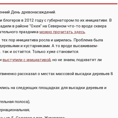
сенний День древонасаждений.
 блогеров в 2012 году с губернатором по их инициативе. В
адили в районе "О.кея" на Северном что-то вроде сквера
чательного праздника
можно прочитать здесь
.
 с тех пор инициатива росла и ширилась. Проблема была
деревьями и кустарниками. А то вроде высаживаем-
так и остаётся. Только хуже становится.
ии
выступили с инициативой
, но не знаем, подхватят ли
огвиненко рассказал о местах массовой высадки деревьев 8
вились на следующих площадках для высадки деревьев и
тельная полоса);
ернациональная;