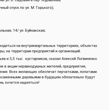
ы ул. Б. Садовая и пер. Журавлева;
чный спуск по ул. М. Горького);
льная, 14/ ул. Буйнакская;
одиться на внутриквартальных территориях, объектах
ры, на территории предприятий и организаций.
ьев и 3,5 тыс. кустарников, сказал Алексей Логвиненко.
е в акции неравнодушных жителей, предприятия,
ения. Всех желающих обеспечат перчатками, лопатами.
 высаженными деревьями в будущем обязательно будут
ень хочется надеяться!