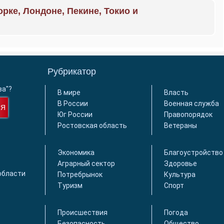
орке, Лондоне, Пекине, Токио и
Рубрикатор
ва"?
В мире
Власть
В России
Военная служба
СЯ
Юг России
Правопорядок
Ростовская область
Ветераны
Экономика
Благоустройство
Аграрный сектор
Здоровье
области
Потребрынок
Культура
Туризм
Спорт
Происшествия
Погода
Безопасность
Общество