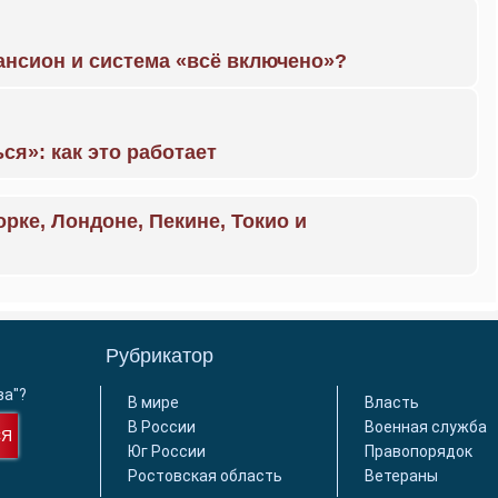
ансион и система «всё включено»?
ся»: как это работает
орке, Лондоне, Пекине, Токио и
Рубрикатор
ва"?
В мире
Власть
В России
Военная служба
СЯ
Юг России
Правопорядок
Ростовская область
Ветераны