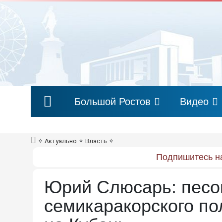
Большой Ростов
Видео
✧
Актуально
✧
Власть
✧
Подпишитесь на
Юрий Слюсарь: песок
семикаракорского по