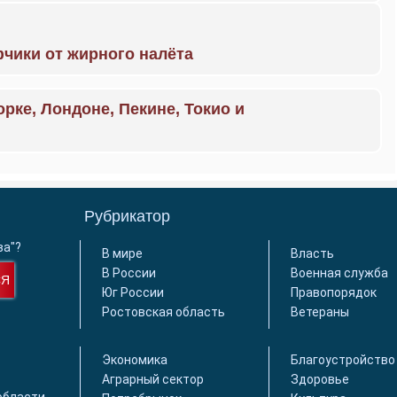
чики от жирного налёта
орке, Лондоне, Пекине, Токио и
Рубрикатор
ва"?
В мире
Власть
В России
Военная служба
СЯ
Юг России
Правопорядок
Ростовская область
Ветераны
Экономика
Благоустройство
Аграрный сектор
Здоровье