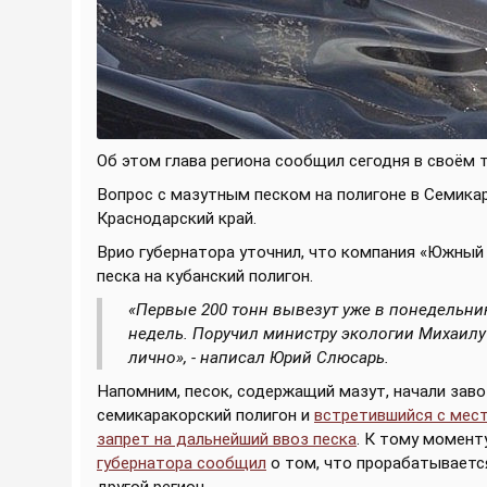
Об этом глава региона сообщил сегодня в своём т
Вопрос с мазутным песком на полигоне в Семика
Краснодарский край.
Врио губернатора уточнил, что компания «Южный 
песка на кубанский полигон.
«Первые 200 тонн вывезут уже в понедельник
недель. Поручил министру экологии Михаилу
лично», - написал Юрий Слюсарь.
Напомним, песок, содержащий мазут, начали заво
семикаракорский полигон и
встретившийся с мес
запрет на дальнейший ввоз песка
. К тому момент
губернатора сообщил
о том, что прорабатывается