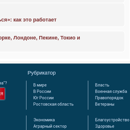
ся»: как это работает
орке, Лондоне, Пекине, Токио и
Рубрикатор
ва"?
В мире
Власть
В России
Военная служба
СЯ
Юг России
Правопорядок
Ростовская область
Ветераны
Экономика
Благоустройство
Аграрный сектор
Здоровье