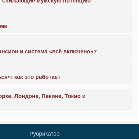
а, снижающие мужскую потенцию
ами
ансион и система «всё включено»?
ся»: как это работает
орке, Лондоне, Пекине, Токио и
Рубрикатор