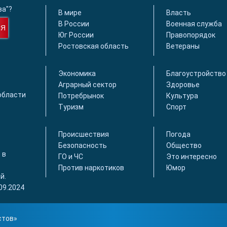
ва"?
В мире
Власть
В России
Военная служба
СЯ
Юг России
Правопорядок
Ростовская область
Ветераны
Экономика
Благоустройство
Аграрный сектор
Здоровье
области
Потребрынок
Культура
Туризм
Спорт
Происшествия
Погода
Безопасность
Общество
 в
ГО и ЧС
Это интересно
Против наркотиков
Юмор
й.
09.2024
стов
»