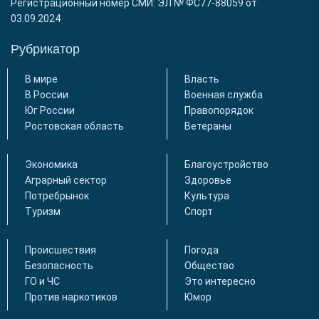
Регистрационный номер СМИ: ЭЛ № ФС77-88059 от
03.09.2024
Рубрикатор
В мире
Власть
В России
Военная служба
Юг России
Правопорядок
Ростовская область
Ветераны
Экономика
Благоустройство
Аграрный сектор
Здоровье
Потребрынок
Культура
Туризм
Спорт
Происшествия
Погода
Безопасность
Общество
ГО и ЧС
Это интересно
Против наркотиков
Юмор