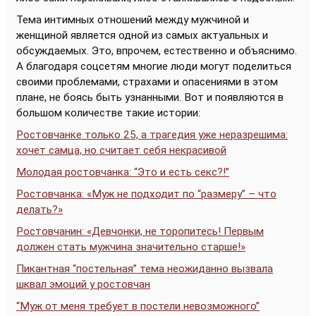
Тема интимных отношений между мужчиной и
женщиной является одной из самых актуальных и
обсуждаемых. Это, впрочем, естественно и объяснимо.
А благодаря соцсетям многие люди могут поделиться
своими проблемами, страхами и опасениями в этом
плане, не боясь быть узнанными. Вот и появляются в
большом количестве такие истории:
Ростовчанке только 25, а трагедия уже неразрешима:
хочет самца, но считает себя некрасивой
Молодая ростовчанка: “Это и есть секс?!”
Ростовчанка: «Муж не подходит по “размеру” – что
делать?»
Ростовчанин: «Девчонки, не торопитесь! Первым
должен стать мужчина значительно старше!»
Пикантная “постельная” тема неожиданно вызвала
шквал эмоций у ростовчан
“Муж от меня требует в постели невозможного”