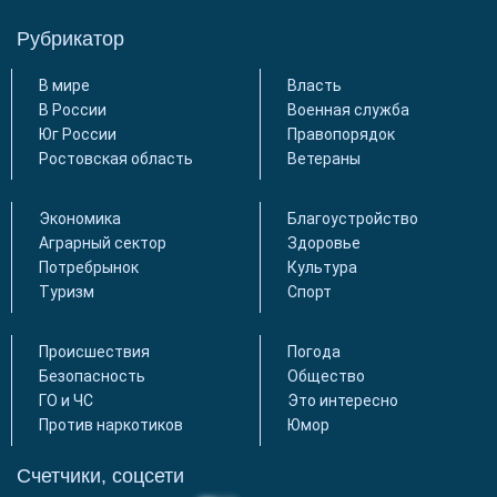
Рубрикатор
В мире
Власть
В России
Военная служба
Юг России
Правопорядок
Ростовская область
Ветераны
Экономика
Благоустройство
Аграрный сектор
Здоровье
Потребрынок
Культура
Туризм
Спорт
Происшествия
Погода
Безопасность
Общество
ГО и ЧС
Это интересно
Против наркотиков
Юмор
Счетчики, соцсети