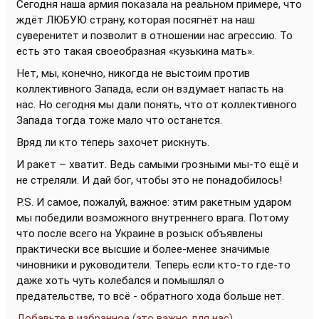
Сегодня наша армия показала на реальном примере, что
ждёт ЛЮБУЮ страну, которая посягнёт на наш
суверенитет и позволит в отношении нас агрессию. То
есть это такая своеобразная «кузькина мать».
Нет, мы, конечно, никогда не выстоим против
коллективного Запада, если он вздумает напасть на
нас. Но сегодня мы дали понять, что от коллективного
Запада тогда тоже мало что останется.
Вряд ли кто теперь захочет рискнуть.
И ракет – хватит. Ведь самыми грозными мы-то ещё и
не стреляли. И дай бог, чтобы это не понадобилось!
P.S. И самое, пожалуй, важное: этим ракетным ударом
мы победили возможного внутреннего врага. Потому
что после всего на Украине в розыск объявлены
практически все высшие и более-менее значимые
чиновники и руководители. Теперь если кто-то где-то
даже хоть чуть колебался и помышлял о
предательстве, то всё - обратного хода больше нет.
Добавьте в избранное (это важно для нас)