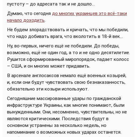
пустоту – до адресата так и не дошло…
Думаю, что сегодня
до многих украинцев это всё-таки
начало доходить
.
Не будем злорадствовать и кричать, что мы победили,
что надо добивать врага, что вколотить в 18-й век…
Ну, во-первых, ничего ещё не победили. До победы,
возможно, ещё не один год, а то и не одно десятилетие.
Рушится сформированный миропорядок, падает колосс
– США, и он многих может придавить.
В арсенале англосаксов немало ещё военных козырей,
и, если они будут чувствовать свою безнаказанность,
обязательно эти козыри используют.
Сегодняшние массированные удары по гражданской
инфраструктуре Украины, как многие понимают, были
вынужденными. Они, несомненно, чувствительны, но не
являются критическими. Последствия будут в
основном устранены за несколько недель, но
напоминание о возможных новых ударах останется.