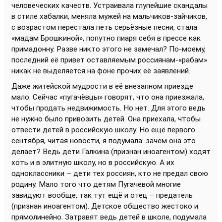
человеческих качеств. Устраивала глупейшие скандалы
в стиле хабалки, меняла мужей на мальчиков-зайчиков,
с возрастом перестала петь серьёзные песни, стала
«мадам Брошкиной», попутно пиаря себя в прессе как
примадонну. Разве никто этого не замечал? По-моему,
последний её привет оставляемым россиянам-«рабам»
никак не выделяется на фоне прочих её заявлений.
Даже житейской мудрости в её внезапном приезде
мало. Сейчас «пугачёвцы» говорят, что она приезжала,
чтобы продать недвижимость. Но нет. Для этого ведь
не нужно было привозить детей. Она приехала, чтобы
отвести детей в российскую школу. Но ещё первого
сентября, читая новости, я подумала: зачем она это
делает? Ведь дети Галкина (признан иноагентом) ходят
хоть и в элитную школу, но в российскую. А их
одноклассники – дети тех россиян, кто не предал свою
родину. Мало того что детям Пугачевой многие
завидуют вообще, так тут ещё и отец – предатель
(признан иноагентом). Детское общество жестоко и
прямолинейно. Затравят ведь детей в школе, подумала