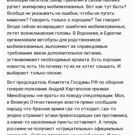
воюющий писатель Захар Прилепин в своём паблике
ругает экипировку мобилизованных. Вот как тут быть?
Вообще не указывать на ошибки, чтобы не пугать
мамочек? Говорить только о хорошем? Так говорят.
Везде сейчас возвращают ошибочно мобилизованных,
летят военкомовские головы. В Воронеже, в Бурятии
организовали автобусы для родственников
мобилизованных, выполняют их справедливые
требования: ввели дополнительное питание,
устанавливают необходимые кровати. Есть хорошие
новости, есть. Но почему-то их не хотят слышать. И
выбирают только плохие.
Вот председатель Комитета Госдумы РФ по обороне
генерал-полковник Андрей Картаполов призвал
Минобороны «не врать» по поводу спецоперации. Мол,
в Великую Отечественную власти прямо сообщали
народу, что Красная армия где-то отходит, где-то
упорно отражает атаки превосходящих сил противника,
а какие-то населенные пункты оставляет. А теперь
россияне не получают «отрицательных» официальных