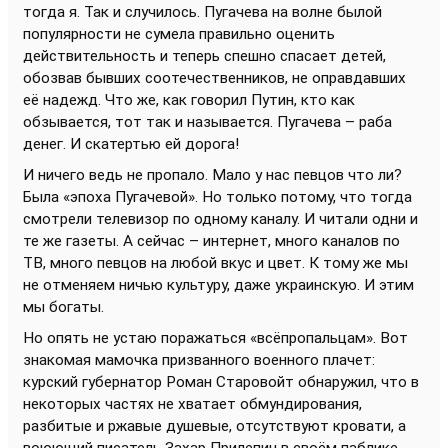
тогда я. Так и случилось. Пугачева на волне былой
популярности не сумела правильно оценить
действительность и теперь спешно спасает детей,
обозвав бывших соотечественников, не оправдавших
её надежд. Что же, как говорил Путин, кто как
обзывается, тот так и называется. Пугачева – раба
денег. И скатертью ей дорога!
И ничего ведь не пропало. Мало у нас певцов что ли?
Была «эпоха Пугачевой». Но только потому, что тогда
смотрели телевизор по одному каналу. И читали одни и
те же газеты. А сейчас – интернет, много каналов по
ТВ, много певцов на любой вкус и цвет. К тому же мы
не отменяем ничью культуру, даже украинскую. И этим
мы богаты.
Но опять не устаю поражаться «всёпропальцам». Вот
знакомая мамочка призванного военного плачет:
курский губернатор Роман Старовойт обнаружил, что в
некоторых частях не хватает обмундирования,
разбитые и ржавые душевые, отсутствуют кровати, а