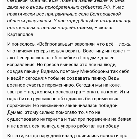
сведений. «
Сейчас враг тоже на нашей земле. И речь
даже не о вновь приобретенных субъектах РФ. У нас
практически все приграничные села Белгородской
области разрушены. У нас город Валуйки находится под
постоянным огневым воздействием
», – сказал
Картаполов.
И понеслось. «Всёпропальцы» завопили, что всё – ложь,
что ничему теперь нельзя верить. Воистину, интернет –
зло. Генерал сказал об ошибке в Госдуме для её
исправления. Но пресса вынесла это всё на люди,
создав панику. Видимо, поэтому Минобороны так себя
и ведёт сегодня: чтобы не создавать панику. Ведь
военное счастье переменчиво. Сегодня мы на коне,
завтра – под конём, послезавтра – опять на коне. И ни
одна битва русских не обходилась без временных
поражений. Но неизменно заканчивалась победой.
Думаю, этому сильно помогало то, что не
существовало интернета и тыл при поражении не бежал
и не вопил, сея панику, а упорно работал на победу.
Кстати, когда пару дней назад появились новости про