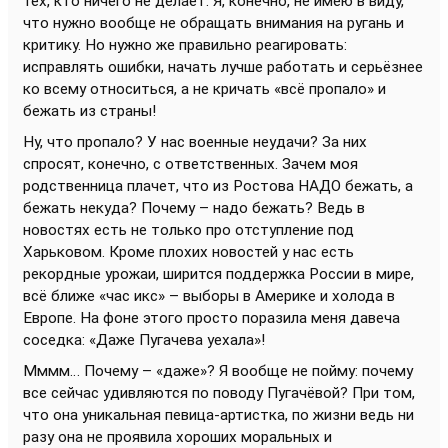
тех, кто ничего не делает. Я, конечно, не имею в виду,
что нужно вообще не обращать внимания на ругань и
критику. Но нужно же правильно реагировать:
исправлять ошибки, начать лучше работать и серьёзнее
ко всему относиться, а не кричать «всё пропало» и
бежать из страны!
Ну, что пропало? У нас военные неудачи? За них
спросят, конечно, с ответственных. Зачем моя
родственница плачет, что из Ростова НАДО бежать, а
бежать некуда? Почему – надо бежать? Ведь в
новостях есть не только про отступление под
Харьковом. Кроме плохих новостей у нас есть
рекордные урожаи, ширится поддержка России в мире,
всё ближе «час икс» – выборы в Америке и холода в
Европе. На фоне этого просто поразила меня давеча
соседка: «Даже Пугачева уехала»!
Мммм… Почему – «даже»? Я вообще не пойму: почему
все сейчас удивляются по поводу Пугачёвой? При том,
что она уникальная певица-артистка, по жизни ведь ни
разу она не проявила хороших моральных и