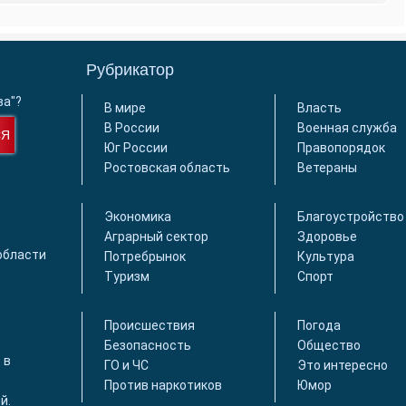
Рубрикатор
ва"?
В мире
Власть
В России
Военная служба
СЯ
Юг России
Правопорядок
Ростовская область
Ветераны
Экономика
Благоустройство
Аграрный сектор
Здоровье
области
Потребрынок
Культура
Туризм
Спорт
Происшествия
Погода
Безопасность
Общество
 в
ГО и ЧС
Это интересно
Против наркотиков
Юмор
й.