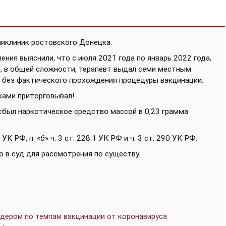
ликлиник ростовского Донецка.
ния выяснили, что с июля 2021 года по январь 2022 года,
й, в общей сложности, терапевт выдал семи местным
 без фактического прохождения процедуры вакцинации.
иками приторговывал!
н сбыл наркотическое средство массой в 0,23 грамма
К РФ, п. «б» ч. 3 ст. 228.1 УК РФ и ч. 3 ст. 290 УК РФ.
 в суд для рассмотрения по существу.
дером по темпам вакцинации от коронавируса