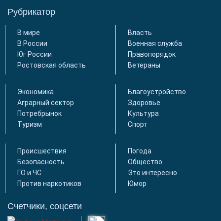
Рубрикатор
В мире
Власть
В России
Военная служба
Юг России
Правопорядок
Ростовская область
Ветераны
Экономика
Благоустройство
Аграрный сектор
Здоровье
Потребрынок
Культура
Туризм
Спорт
Происшествия
Погода
Безопасность
Общество
ГО и ЧС
Это интересно
Против наркотиков
Юмор
Счетчики, соцсети