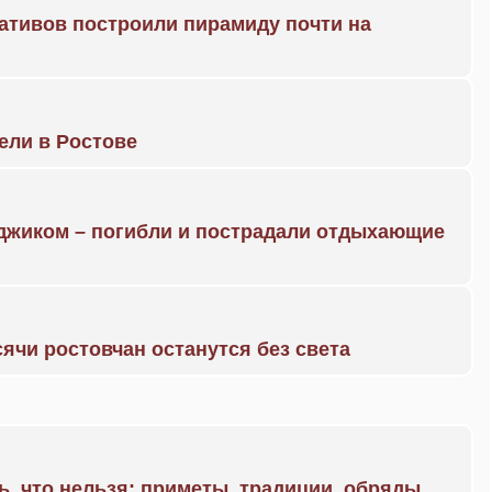
ративов построили пирамиду почти на
рели в Ростове
нджиком – погибли и пострадали отдыхающие
ячи ростовчан останутся без света
ь, что нельзя; приметы, традиции, обряды