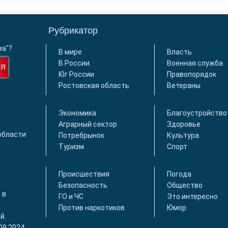
Рубрикатор
ва"?
В мире
Власть
В России
Военная служба
СЯ
Юг России
Правопорядок
Ростовская область
Ветераны
Экономика
Благоустройство
Аграрный сектор
Здоровье
области
Потребрынок
Культура
Туризм
Спорт
Происшествия
Погода
Безопасность
Общество
 в
ГО и ЧС
Это интересно
Против наркотиков
Юмор
й.
09.2024