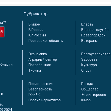
Рубрикатор
ва"?
В мире
Власть
В России
Военная служба
СЯ
Юг России
Правопорядок
Ростовская область
Ветераны
Экономика
Благоустройство
Аграрный сектор
Здоровье
области
Потребрынок
Культура
Туризм
Спорт
Происшествия
Погода
Безопасность
Общество
 в
ГО и ЧС
Это интересно
Против наркотиков
Юмор
й.
09.2024