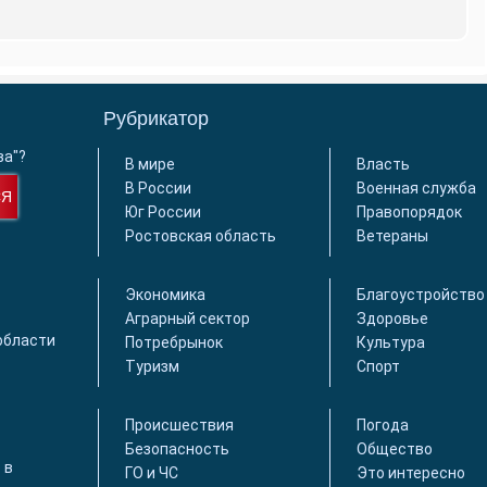
Рубрикатор
ва"?
В мире
Власть
В России
Военная служба
СЯ
Юг России
Правопорядок
Ростовская область
Ветераны
Экономика
Благоустройство
Аграрный сектор
Здоровье
области
Потребрынок
Культура
Туризм
Спорт
Происшествия
Погода
Безопасность
Общество
 в
ГО и ЧС
Это интересно