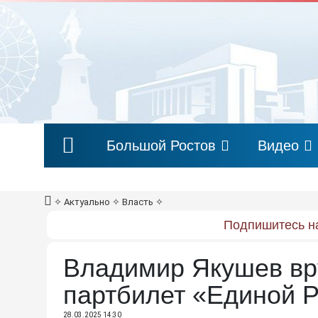
Большой Ростов
Видео
✧
Актуально
✧
Власть
✧
Подпишитесь на
Владимир Якушев в
партбилет «Единой Р
28.03.2025 14:30