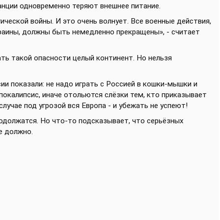
анции одновременно теряют внешнее питание.
ческой войны. И это очень волнует. Все военные действия,
аины, должны быть немедленно прекращены», - считает
ать такой опасности целый континент. Но нельзя
и показали: не надо играть с Россией в кошки-мышки и
окалипсис, иначе отольются слёзки тем, кто приказывает
лучае под угрозой вся Европа - и убежать не успеют!
одолжатся. Но что-то подсказывает, что серьёзных
е должно.