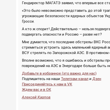
Гендиректор МАГАТЭ заявил, что впервые все ст
«Это было невозможно представить до этой траги
угрожающие безопасности ядерных объектов Укр
Гросси.
А кто ж спорит! Действительно – нельзя подверг
подвергать опасности и Россию – разве нет?
Мне думается, что последние обстрелы ВКС Росси
стремиться устроить здесь маленький ядерный ап
ВСУ стрелять по Запорожской АЭС. В противном с
Вполне возможно, что я ошибаюсь и обстрелы пр
повреждений на АЭС в Энергодаре больше быть н
Добавьте в избранное (это важно для нас)
Подпишитесь на наши
Телеграм-канал
и
Дзен
Присоединяйтесь к нам в VK
Ждем вас и в ОК
Алексей Карпов