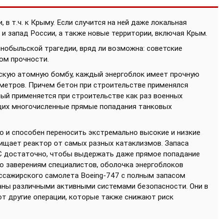
 в т.ч. к Крыму. Если случится на ней даже локальная
 и запад России, а также новые территории, включая Крым.
нобыльской трагедии, вряд ли возможна: советские
ом прочности.
тскую атомную бомбу, каждый энергоблок имеет прочную
метров. Причем бетон при строительстве применялся
ый применяется при строительстве как раз военных
ющих многочисленные прямые попадания танковых
но и способен переносить экстремально высокие и низкие
щищает реактор от самых разных катаклизмов. Запаса
С достаточно, чтобы выдержать даже прямое попадание
по заверениям специалистов, оболочка энергоблоков
ссажирского самолета Boeing-747 с полным запасом
аны различными активными системами безопасности. Они в
т другие операции, которые также снижают риск