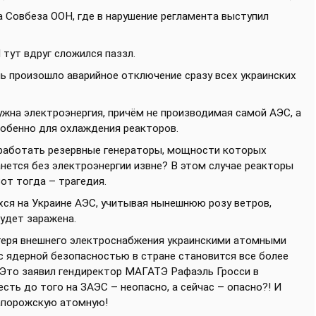
 Совбеза ООН, где в нарушение регламента выступил
 тут вдруг сложился паззл.
нь произошло аварийное отключение сразу всех украинских
ужна электроэнергия, причём не производимая самой АЭС, а
собенно для охлаждения реакторов.
 работать резервные генераторы, мощности которых
анется без электроэнергии извне? В этом случае реакторы
от тогда – трагедия.
хся на Украине АЭС, учитывая нынешнюю розу ветров,
удет заражена.
отеря внешнего электроснабжения украинскими атомными
с ядерной безопасностью в стране становится все более
. Это заявил гендиректор МАГАТЭ Рафаэль Гросси в
есть до того на ЗАЭС – неопасно, а сейчас – опасно?! И
Запорожскую атомную!