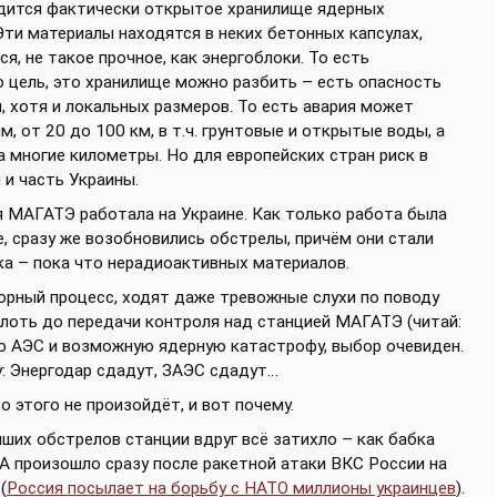
одится фактически открытое хранилище ядерных
 Эти материалы находятся в неких бетонных капсулах,
я, не такое прочное, как энергоблоки. То есть
ю цель, это хранилище можно разбить – есть опасность
 хотя и локальных размеров. То есть авария может
, от 20 до 100 км, в т.ч. грунтовые и открытые воды, а
 многие километры. Но для европейских стран риск в
и часть Украины.
я МАГАТЭ работала на Украине. Как только работа была
, сразу же возобновились обстрелы, причём они стали
ка – пока что нерадиоактивных материалов.
ворный процесс, ходят даже тревожные слухи по поводу
плоть до передачи контроля над станцией МАГАТЭ (читай:
ерю АЭС и возможную ядерную катастрофу, выбор очевиден.
у: Энергодар сдадут, ЗАЭС сдадут…
 этого не произойдёт, и вот почему.
йших обстрелов станции вдруг всё затихло – как бабка
 А произошло сразу после ракетной атаки ВКС России на
(
Россия посылает на борьбу с НАТО миллионы украинцев
).