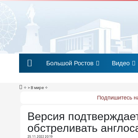
Большой Ростов
Видео
✧
> В мире
✧
Подпишитесь на
Версия подтверждае
обстреливать англос
25.11.2022 20:19