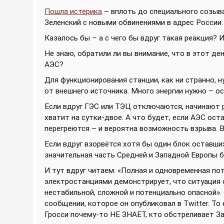
Пошла истерика
– вплоть до специального созыва
Зеленский с новыми обвинениями в адрес России.
Казалось бы – а с чего бы вдруг такая реакция? И
Не знаю, обратили ли вы внимание, что в этот де
АЭС?
Для функционирования станции, как ни странно, н
от внешнего источника. Много энергии нужно – о
Если вдруг ГЭС или ТЭЦ отключаются, начинают
хватит на сутки-двое. А что будет, если АЭС ост
перегреются – и вероятна возможность взрыва. В
Если вдруг взорвётся хотя бы один блок оставши
значительная часть Средней и Западной Европы б
И тут вдруг читаем: «Полная и одновременная п
электростанциями демонстрирует, что ситуация 
нестабильной, сложной и потенциально опасной»
сообщении, которое он опубликовал в Twitter. То 
Гросси почему-то НЕ ЗНАЕТ, кто обстреливает 