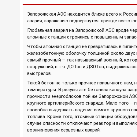
Запорожская АЭС находится ближе всего к России,
авария, заражению подвергнутся
прежде всего юг
Глобальная авария на Запорожской АЭС вроде чер
атомные станции строились с повышенным запас
Чтобы атомная станция не превратилась в гиган
железобетонную оболочку толщиной около двух 
самый прочный – так называемый военный, котор
сооружений, в т.ч. ДОТов и ДЗОТов, выдержива
выстрелов.
Такой бетон не только прочнее привычного нам, 
температуры. В результате бетонная капсула за
прочности энергоблоков той же Запорожской АЭ
крупного артиллерийского снаряда. Мало того – 
способна выдержать падение самого крупного па
топлива. Кроме того, атомные станции оборудов
случае опасности отключают реактор и выполняю
возникновения серьезных аварий.