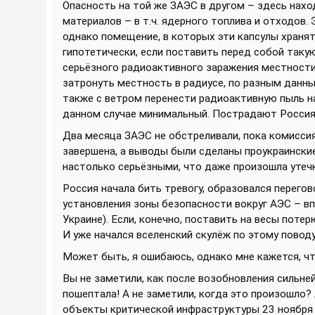
Опасность на той же ЗАЭС в другом – здесь нах
материалов – в т.ч. ядерного топлива и отходов.
однако помещение, в которых эти капсулы хранятс
гипотетически, если поставить перед собой таку
серьёзного радиоактивного заражения местности,
затронуть местность в радиусе, по разным данным
также с ветром перенести радиоактивную пыль на
данном случае минимальный. Пострадают Россия 
Два месяца ЗАЭС не обстреливали, пока комисси
завершена, а выводы были сделаны проукраинские
настолько серьёзными, что даже произошла утеч
Россия начала бить тревогу, образовался перего
установления зоны безопасности вокруг АЭС – в
Украине). Если, конечно, поставить на весы пот
И уже начался вселенский скулёж по этому повод
Может быть, я ошибаюсь, однако мне кажется, что
Вы не заметили, как после возобновления сильне
пошептала! А не заметили, когда это произошло?
объекты критической инфраструктуры 23 ноября 