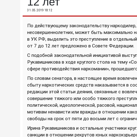
12 лет
31.05.2019 18:12
По действующему законодательству наркодилер,
несовершеннолетних, может быть максимально н
в УК РФ, выделить это преступление в отдельный
от 7 до 12 лет предложено в Совете Федерации.
С подобной законодательной инициативой высту
Рукавишникова в ходе круглого стола на тему «
сфере противодействия наркомании», прошедшего 
По словам сенатора, в настоящее время вовлече
сбыту наркотических средств наказывается в со
редакции этой статьи деяния, связанные с вовле
совершение тяжкого или особо тяжкого преступле
политической, идеологической, расовой, национа
мотивам ненависти или вражды в отношении како
свободы на срок от пяти до восьми лет с огранич
Ирина Рукавишникова и остальные участники кру
санкции в отношении рекрутов юных наркокурьер