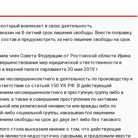
 который вовлекает в свою деятельность
аказан на
8-летний срок лишения свободы. Внести поправку
 состав и предусмотреть за него лишение свободы на срок
пила член Совета Федерации от Ростовской области Ирина
Совершенствование мер юридической ответственности в
в верхней палате парламента 30 мая 2019 г.
ние несовершеннолетнего в деятельность по производству и
ответствии со статьей 150 УК РФ. В действующей
чением несовершеннолетнего в преступную группу либо в
ния, а также в совершение преступления по мотивам
льной или религиозной ненависти или вражды либо по
й-либо социальной группы, наказываются лишением
ением свободы на срок до двух лет либо без такового.
глого стола высказали мнение о том, что действующие
ов являются недостаточно суровыми, и предложили ввести