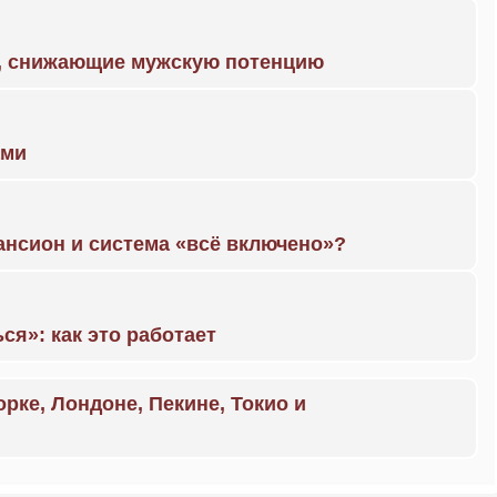
а, снижающие мужскую потенцию
ами
ансион и система «всё включено»?
ся»: как это работает
орке, Лондоне, Пекине, Токио и