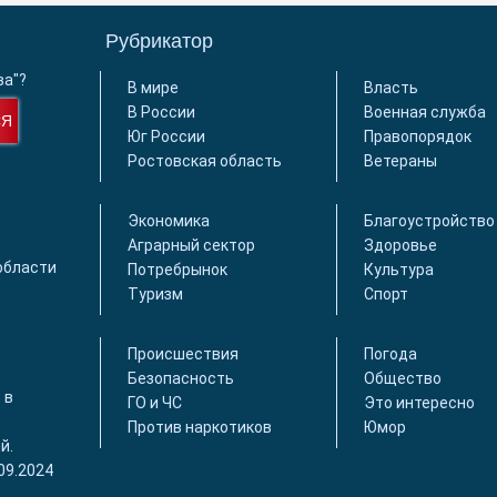
Рубрикатор
ва"?
В мире
Власть
В России
Военная служба
СЯ
Юг России
Правопорядок
Ростовская область
Ветераны
Экономика
Благоустройство
Аграрный сектор
Здоровье
области
Потребрынок
Культура
Туризм
Спорт
Происшествия
Погода
Безопасность
Общество
 в
ГО и ЧС
Это интересно
Против наркотиков
Юмор
й.
09.2024