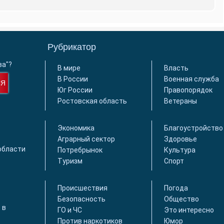
Рубрикатор
ва"?
В мире
Власть
В России
Военная служба
СЯ
Юг России
Правопорядок
Ростовская область
Ветераны
Экономика
Благоустройство
Аграрный сектор
Здоровье
области
Потребрынок
Культура
Туризм
Спорт
Происшествия
Погода
Безопасность
Общество
 в
ГО и ЧС
Это интересно
Против наркотиков
Юмор