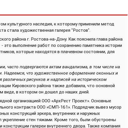
том культурного наследия, к которому применили метод
та стала художественная галерея "Ростов".
ого района г. Ростова-на-Дону. Как пояснила глава района
 - это выполнение работ по сохранению памятника истории
ятников, которые находятся в плачевном состоянии, для
ии, часто подвергаются актам вандализма, в том числе на
и. Надеемся, что художественное оформление оконных и
 различных рисунков и надписей на историческом
рации Кировского района также добавила, что основной
м виде, в котором он дошел до наших дней.
ядной организацией ООО «АрхРест Проект». Основные
ального контракта ООО «СМП-161». Подрядчик вывез мусор
рных конструкций эркера, внутренних и наружных
л укрепление стен тяжами. Кроме того, были обустроены
и конструкции галереи внутреннего двора. Также компания