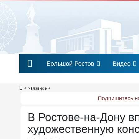
Большой Ростов
Видео
✧
> Главное
✧
Подпишитесь на
В Ростове-на-Дону в
художественную кон