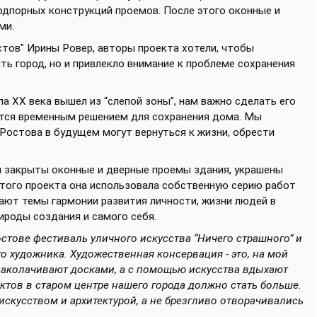
одпорных конструкций проемов. После этого оконные и
ми.
тов" Ирины Ровер, авторы проекта хотели, чтобы
ть город, но и привлекло внимание к проблеме сохранения
а XX века вышел из “слепой зоны”, нам важно сделать его
ется временным решением для сохранения дома. Мы
Ростова в будущем могут вернуться к жизни, обрести
и закрыты оконные и дверные проемы здания, украшены
того проекта она использовала собственную серию работ
ивают темы гармонии развития личности, жизни людей в
ироды создания и самого себя.
тове фестиваль уличного искусства “Ничего страшного” и
го художника. Художественная консервация - это, на мой
 заколачивают досками, а с помощью искусства вдыхают
ектов в старом центре нашего города должно стать больше.
кусством и архитектурой, а не брезгливо отворачивались