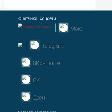
Счетчики, соцсети
Макс
Telegram
ВКонтакте
OK
Дзен