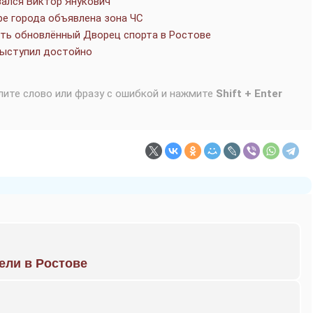
зался Виктор Янукович
ре города объявлена зона ЧС
еть обновлённый Дворец спорта в Ростове
выступил достойно
лите слово или фразу с ошибкой и нажмите
Shift + Enter
рели в Ростове