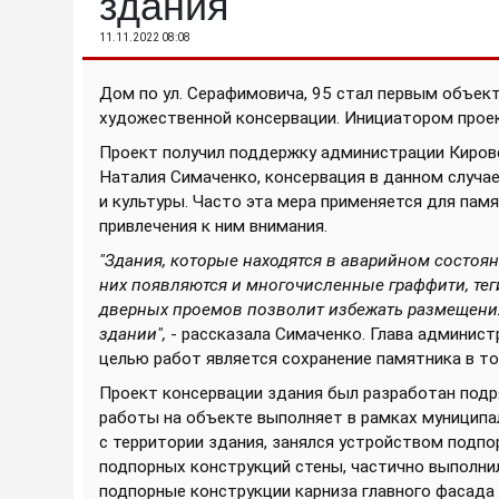
здания
11.11.2022 08:08
Дом по ул. Серафимовича, 95 стал первым объек
художественной консервации. Инициатором проек
Проект получил поддержку администрации Кировск
Наталия Симаченко, консервация в данном случае
и культуры. Часто эта мера применяется для пам
привлечения к ним внимания.
"Здания, которые находятся в аварийном состоян
них появляются и многочисленные граффити, тег
дверных проемов позволит избежать размещения
здании",
- рассказала Симаченко. Глава админист
целью работ является сохранение памятника в то
Проект консервации здания был разработан подр
работы на объекте выполняет в рамках муницип
с территории здания, занялся устройством подпо
подпорных конструкций стены, частично выполни
подпорные конструкции карниза главного фасада 