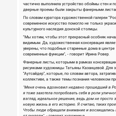
частично выполнила устройство обоймы стен и п
дверные проемы были закрыты фанерными листа
По словам куратора художественной галереи "Рос
современное искусство помогло не только украси
культурного наследия донской столицы.
"Мы хотим, чтобы этот прекрасный особняк начал
видимым. Да, художественная консервация явля
уверены, что подобные старинные дома в центре 
современные функции", - говорит Ирина Ровер.
Фанерные листы, которыми в рамках консерваци
рисунками художницы Татьяны Казанцевой. Для э
"Аутсайдер", которые, по словам автора, затраг
коллективе, а также темы познания человеком пр
"Меня очень вдохновил недавно прошедший в Рос
я тоже захотела попробовать себя в роли улично
взгляд, идеальное решение, ведь дом не просто
новую жизнь в его историю. Я считаю, таких про
Чтобы люди обращали внимание и восхищались ис
от рухляди",
- говорит художница.