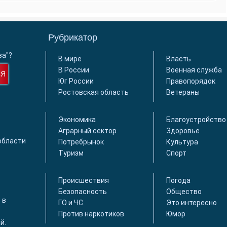
Рубрикатор
ва"?
В мире
Власть
В России
Военная служба
СЯ
Юг России
Правопорядок
Ростовская область
Ветераны
Экономика
Благоустройство
Аграрный сектор
Здоровье
области
Потребрынок
Культура
Туризм
Спорт
Происшествия
Погода
Безопасность
Общество
 в
ГО и ЧС
Это интересно
Против наркотиков
Юмор
й.