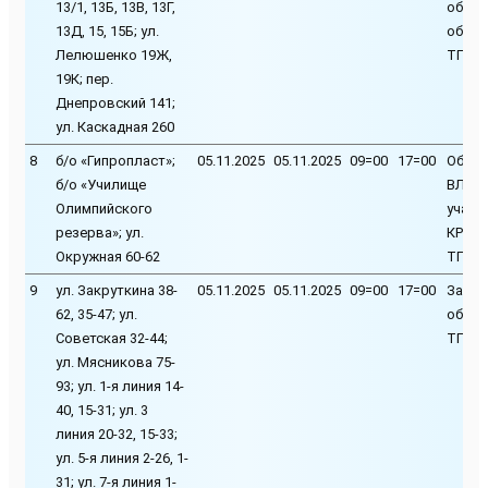
13/1, 13Б, 13В, 13Г,
обслу
13Д, 15, 15Б; ул.
обору
Лелюшенко 19Ж,
ТП-31
19К; пер.
Днепровский 141;
ул. Каскадная 260
8
б/о «Гипропласт»;
05.11.2025
05.11.2025
09=00
17=00
Обрез
б/о «Училище
ВЛ-6 к
Олимпийского
участ
резерва»; ул.
КРН-1
Окружная 60-62
ТП-74
9
ул. Закруткина 38-
05.11.2025
05.11.2025
09=00
17=00
Замен
62, 35-47; ул.
обору
Советская 32-44;
ТП-14
ул. Мясникова 75-
93; ул. 1-я линия 14-
40, 15-31; ул. 3
линия 20-32, 15-33;
ул. 5-я линия 2-26, 1-
31; ул. 7-я линия 1-