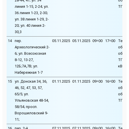
28-44, 47; ул. 34
обору
линия 1-15, 2-24; ул.
ТП-15
36 линия 1-23, 2-30;
ул. 38 линия 1-29, 2-
20; ул. 40 линия 2-
30,3
14
пер.
05.11.2025
05.11.2025
09=00
17=00
Техни
Археологический 2-
обслу
6; ул. Всесоюзная
обору
8-12, 13-27,
ТП-331
12Б;7А,7В; ул.
кВ
Набережная 1-7
15
ул. Донская 34, 36,
01.11.2025
01.11.2025
09=00
16=00
Техни
46, 52, 47, 53, 57,
обслу
65/5; ул.
обору
Ульяновская 48-54,
ТП-31
58/54; просп.
Ворошиловский 9-
11;
16
пер. 2-й
07.11.2025
07.11.2025
09=00
16=00
Техни