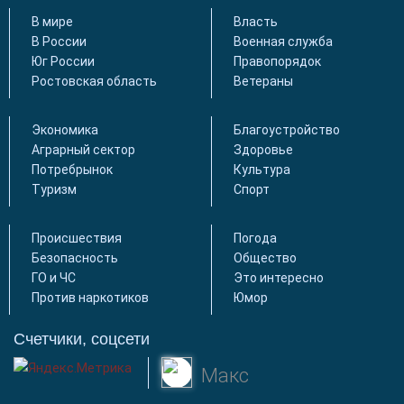
В мире
Власть
В России
Военная служба
Юг России
Правопорядок
Ростовская область
Ветераны
Экономика
Благоустройство
Аграрный сектор
Здоровье
Потребрынок
Культура
Туризм
Спорт
Происшествия
Погода
Безопасность
Общество
ГО и ЧС
Это интересно
Против наркотиков
Юмор
Счетчики, соцсети
Макс