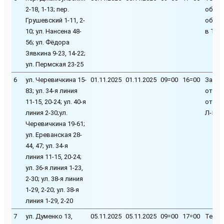
2-18, 1-13; пер.
обслу
Грушевский 1-11, 2-
обору
10; ул. Нансена 48-
в ТП-
56; ул. Фёдора
Зявкина 9-23, 14-22;
ул. Пермская 23-25
6
ул. Черевичкина 15-
01.11.2025
01.11.2025
09=00
16=00
Замен
83; ул. 34-я линия
ответ
11-15, 20-24; ул. 40-я
от ВЛ
линия 2-30;ул.
Л-5 Л-
Черевичкина 19-61;
ул. Ереванская 28-
44, 47; ул. 34-я
линия 11-15, 20-24;
ул. 36-я линия 1-23,
2-30; ул. 38-я линия
1-29, 2-20; ул. 38-я
линия 1-29, 2-20
7
ул. Думенко 13,
05.11.2025
05.11.2025
09=00
17=00
Техни