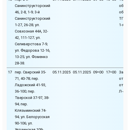
Санинструкторский
обслу
46, 2-8, 1-9; 3-й
обору
Санинструкторский
ТП-65
1-27, 26-28; ул.
1-я се
Совхозная 44А, 32-
42, 111-127; ул.
Селиверстова 7-9;
ул. Федорова 12-16,
13-25; ул. Фоменко
28-38.
17
пер. Свирский 35-
05.11.2025
05.11.2025
09=00
17=00
Замен
71, 40-78; пер.
ответ
Ладожский 41-93,
от ВЛ
36-100; пер.
Л-4 Т
Тверской 37-97, 38-
94; пер.
Клязьминский 74-
94; ул. Белорусская
90-106; ул.
Украинская 109-