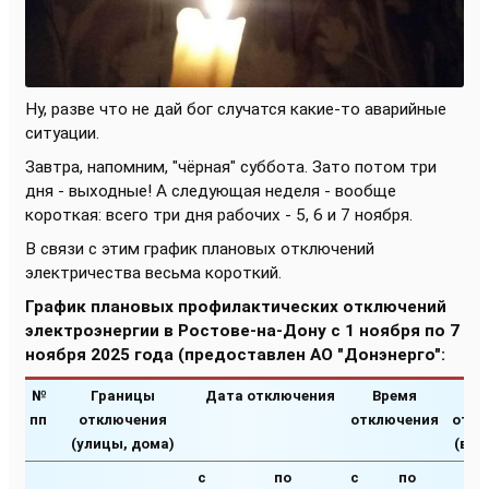
Ну, разве что не дай бог случатся какие-то аварийные
ситуации.
Завтра, напомним, "чёрная" суббота. Зато потом три
дня - выходные! А следующая неделя - вообще
короткая: всего три дня рабочих - 5, 6 и 7 ноября.
В связи с этим график плановых отключений
электричества весьма короткий.
График плановых профилактических отключений
электроэнергии в Ростове-на-Дону с 1 ноября по 7
ноября 2025 года (предоставлен АО "Донэнерго":
№
Границы
Дата отключения
Время
Пр
пп
отключения
отключения
откл
(улицы, дома)
(вид
с
по
с
по