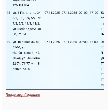
125, 88-104
18
ул. 2-Пятилетка 3/1,
07.11.2025
07.11.2025
09=00
17=00
Для р
3/2, 3/3, 3/4, 5/2, 7/1,
строи
7/2, 9/2, 11/1, 11/2;
части
ул. Шеболдаева 48,
ТП-76
50, 52, 54
Л-38ф
19
ул. 16 линия 34-48,
07.11.2025
07.11.2025
09=00
17-00
Обрез
47-61; ул.
ВЛЗ-6
Налбандяна 41-47,
Л-150
38-44; ул. Ченцова
участ
22-74, 71-77; ул. 18
ТП-82
линия 70-80
ТП-11
ТП-11
ТП-11
МР-13
Владимир Сидашев