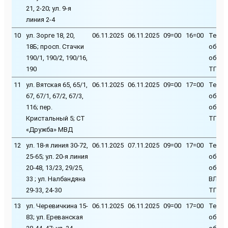
21, 2-20; ул. 9-я
линия 2-4
10
ул. Зорге 18, 20,
06.11.2025
06.11.2025
09=00
16=00
Техни
18Б; просп. Стачки
обслу
190/1, 190/2, 190/16,
обору
190
ТП-47
11
ул. Вятская 65, 65/1,
06.11.2025
06.11.2025
09=00
17=00
Техни
67, 67/1, 67/2, 67/3,
обслу
116; пер.
обору
Кристальный 5; СТ
ТП-30
«Дружба» МВД
12
ул. 18-я линия 30-72,
06.11.2025
07.11.2025
09=00
17=00
Техни
25-65; ул. 20-я линия
обслу
20-48, 13/23, 29/25,
обору
33 ; ул. Налбандяна
ВЛ-0,4
29-33, 24-30
ТП-20
13
ул. Черевичкина 15-
06.11.2025
06.11.2025
09=00
17=00
Техни
83; ул. Ереванская
обслу