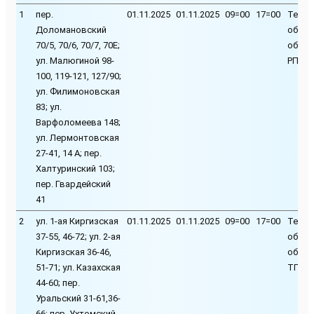
1
пер.
01.11.2025
01.11.2025
09=00
17=00
Техни
Доломановский
обслу
70/5, 70/6, 70/7, 70Е;
обору
ул. Малюгиной 98-
РП-32 
100, 119-121, 127/90;
ул. Филимоновская
83; ул.
Варфоломеева 148;
ул. Лермонтовская
27-41, 14 А; пер.
Халтуринский 103;
пер. Гвардейский
41
2
ул. 1-ая Киргизская
01.11.2025
01.11.2025
09=00
17=00
Техни
37-55, 46-72; ул. 2-ая
обслу
Киргизская 36-46,
обору
51-71; ул. Казахская
ТП-30
44-60; пер.
Уральский 31-61,36-
66; пер. Ухтомский