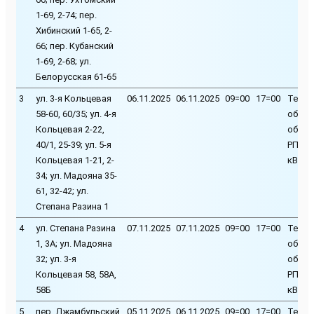
1-69, 2-74; пер.
Хибинский 1-65, 2-
66; пер. Кубанский
1-69, 2-68; ул.
Белорусская 61-65
3
ул. 3-я Кольцевая
06.11.2025
06.11.2025
09=00
17=00
Техни
58-60, 60/35; ул. 4-я
обслу
Кольцевая 2-22,
обору
40/1, 25-39; ул. 5-я
РП-33 
Кольцевая 1-21, 2-
кВ 1-я
34; ул. Мадояна 35-
61, 32-42; ул.
Степана Разина 1
4
ул. Степана Разина
07.11.2025
07.11.2025
09=00
17=00
Техни
1, 3А; ул. Мадояна
обслу
32; ул. 3-я
обору
Кольцевая 58, 58А,
РП-33 
58Б
кВ 2-я
5
пер. Джамбульский
05.11.2025
06.11.2025
09=00
17=00
Техни