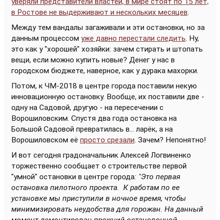
уверяли представители властей, в мире стоят по 15 лет,
в Ростове не выдерживают и нескольких месяцев
.
Между тем вандалы загаживали и эти остановки, но за
данным процессом
уже давно перестали следить
. Ну,
это как у "хорошей" хозяйки: зачем стирать и штопать
вещи, если можно купить новые? Денег у нас в
городском бюджете, наверное, как у дурака махорки.
Потом, к ЧМ-2018 в центре города поставили некую
инновационную остановку. Вообще, их поставили две -
одну на Садовой, другую - на пересечении с
Ворошиловским. Спустя два года остановка на
Большой Садовой превратилась в... ларёк, а на
Ворошиловском её
просто срезали
. Зачем? Непонятно!
И вот сегодня градоначальник Алексей Логвиненко
торжественно сообщает о строительстве первой
"умной" остановки в центре города
: "Это первая
остановка пилотного проекта. К работам по ее
установке мы приступили в ночное время, чтобы
минимизировать неудобства для горожан. На данный