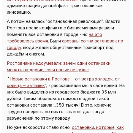
администрации данный факт трактовали как
инновацию.
А потом началась "остановочная революция". Власти
Ростова после конфликта с бизнесменами решили
поменять все остановки в городе - но
на это
требовалось время
. Были
срезаны сотни остановок по
городу
, люди ждали общественный транспорт под
дождём и снегом.
Ростовчане недоумевали: зачем одни остановки
менять на другие, если новые не лучше
.
"
Новые остановки в Ростове – от ветра холодок, от
солнца – затишек
", - рассказывали мы в своё время. На
них было выделено из городского бюджета 35 млн
рублей. Таким образом, стоимость одной такой
остановки составила ...350 тысяч! В это, конечно,
трудно поверить, но никто так и не дал тогда
разъяснений по этому поводу.
Но уже вскорости стало ясно:
остановки, которые, как