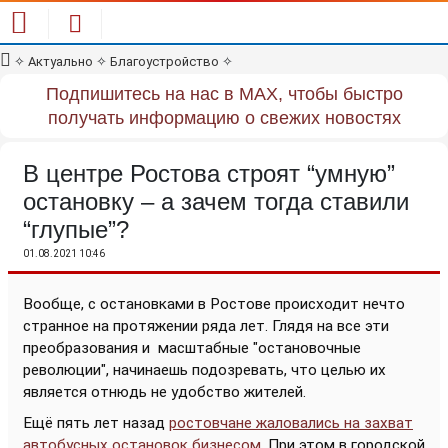
✧
Актуально
✧
Благоустройство
✧
Подпишитесь на нас в MAX, чтобы быстро
получать информацию о свежих новостях
В центре Ростова строят “умную”
остановку – а зачем тогда ставили
“глупые”?
01.08.2021 10:46
Вообще, с остановками в Ростове происходит нечто
странное на протяжении ряда лет. Глядя на все эти
преобразования и
масштабные "остановочные
революции", начинаешь подозревать, что целью их
является отнюдь не удобство жителей.
Ещё пять лет назад
ростовчане жаловались на захват
автобусных остановок бизнесом
. При этом в городской