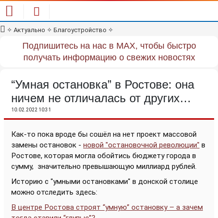
✧
Актуально
✧
Благоустройство
✧
Подпишитесь на нас в MAX, чтобы быстро
получать информацию о свежих новостях
“Умная остановка” в Ростове: она
ничем не отличалась от других…
10.02.2022 10:31
Как-то пока вроде бы сошёл на нет проект массовой
замены остановок -
новой "остановочной революции"
в
Ростове, которая могла обойтись бюджету города в
сумму,
значительно превышающую миллиард рублей.
Историю с "умными остановками" в донской столице
можно отследить здесь:
В центре Ростова строят “умную” остановку – а зачем