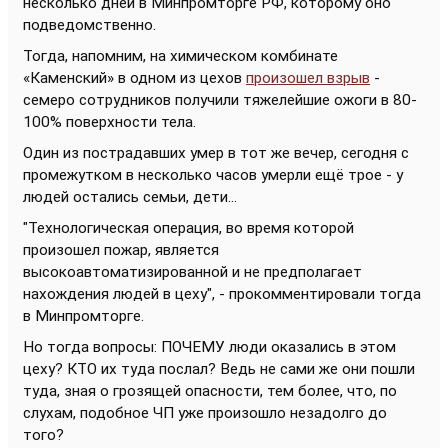
несколько дней в Минпромторге РФ, которому оно
подведомственно.
Тогда, напомним, на химическом комбинате
«Каменский» в одном из цехов
произошел взрыв
-
семеро сотрудников получили тяжелейшие ожоги в 80-
100% поверхности тела.
Один из пострадавших умер в тот же вечер, сегодня с
промежутком в несколько часов умерли ещё трое - у
людей остались семьи, дети...
"Технологическая операция, во время которой
произошел пожар, является
высокоавтоматизированной и не предполагает
нахождения людей в цеху", - прокомментировали тогда
в Минпромторге.
Но тогда вопросы: ПОЧЕМУ люди оказались в этом
цеху? КТО их туда послал? Ведь не сами же они пошли
туда, зная о грозящей опасности, тем более, что, по
слухам, подобное ЧП уже произошло незадолго до
того?