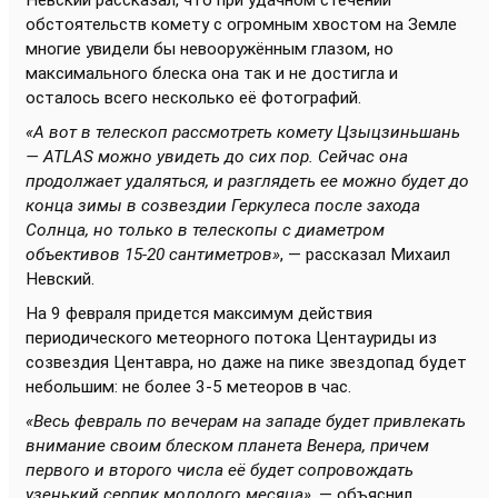
Невский рассказал, что при удачном стечении
обстоятельств комету с огромным хвостом на Земле
многие увидели бы невооружённым глазом, но
максимального блеска она так и не достигла и
осталось всего несколько её фотографий.
«А вот в телескоп рассмотреть комету Цзыцзиньшань
— ATLAS можно увидеть до сих пор. Сейчас она
продолжает удаляться, и разглядеть ее можно будет до
конца зимы в созвездии Геркулеса после захода
Солнца, но только в телескопы с диаметром
объективов 15-20 сантиметров»
, — рассказал Михаил
Невский.
На 9 февраля придется максимум действия
периодического метеорного потока Центауриды из
созвездия Центавра, но даже на пике звездопад будет
небольшим: не более 3-5 метеоров в час.
«Весь февраль по вечерам на западе будет привлекать
внимание своим блеском планета Венера, причем
первого и второго числа её будет сопровождать
узенький серпик молодого месяца»
, — объяснил