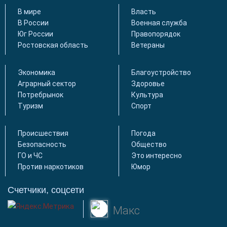
В мире
Власть
В России
Военная служба
Юг России
Правопорядок
Ростовская область
Ветераны
Экономика
Благоустройство
Аграрный сектор
Здоровье
Потребрынок
Культура
Туризм
Спорт
Происшествия
Погода
Безопасность
Общество
ГО и ЧС
Это интересно
Против наркотиков
Юмор
Счетчики, соцсети
Макс