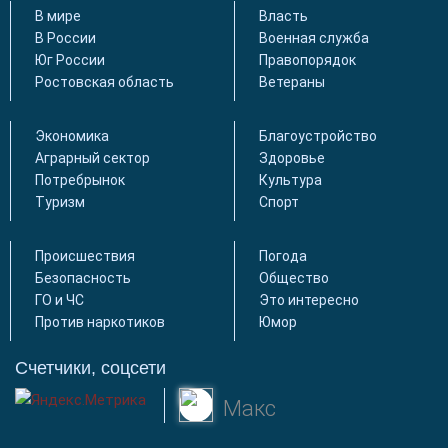
В мире
Власть
В России
Военная служба
Юг России
Правопорядок
Ростовская область
Ветераны
Экономика
Благоустройство
Аграрный сектор
Здоровье
Потребрынок
Культура
Туризм
Спорт
Происшествия
Погода
Безопасность
Общество
ГО и ЧС
Это интересно
Против наркотиков
Юмор
Счетчики, соцсети
Макс