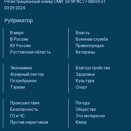
Регистрационный номер СМИ: ЭЛ № ФС77-88059 от
03.09.2024
Рубрикатор
В мире
Власть
В России
Военная служба
Юг России
Правопорядок
Ростовская область
Ветераны
Экономика
Благоустройство
Аграрный сектор
Здоровье
Потребрынок
Культура
Туризм
Спорт
Происшествия
Погода
Безопасность
Общество
ГО и ЧС
Это интересно
Против наркотиков
Юмор