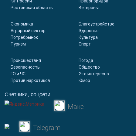
Юг России
Правопорядок
Ростовская область
Ветераны
Экономика
Благоустройство
Аграрный сектор
Здоровье
Потребрынок
Культура
Туризм
Спорт
Происшествия
Погода
Безопасность
Общество
ГО и ЧС
Это интересно
Против наркотиков
Юмор
Счетчики, соцсети
Макс
Telegram