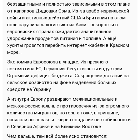
беззащитными и полностью зависимыми в этом плане
от капризов Дядюшки Сэма. Из-за арабо-израильской
войны и активных действий США и Британии на этом
поле нарушилась логистика из Азии - вскорости в
европейских странах ожидается значительное
удорожание продуктов питания и топлива. А ещё
хуситы грозятся перебить интернет-кабели в Красном
море…
Экономика Евросоюза в упадке. Из прежнего
локомотива ЕС, Германии, бегут гиганты индустрии.
Огромный дефицит бюджета. Сокращение дотаций на
сельское хозяйство на фоне выделения больших
средств на Украину.
А изнутри Европу раздирают межнациональные и
межконфессиональные противоречия из-за огромного
количества мигрантов, которых тоже, в принципе,
навязали англосаксы - через создание нестабильности
в Северной Африке и на Ближнем Востоке.
Чем дальше, тем всё более ясно становится: