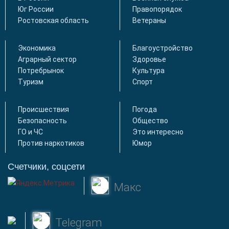
Юг России
Правопорядок
Ростовская область
Ветераны
Экономика
Благоустройство
Аграрный сектор
Здоровье
Потребрынок
Культура
Туризм
Спорт
Происшествия
Погода
Безопасность
Общество
ГО и ЧС
Это интересно
Против наркотиков
Юмор
Счетчики, соцсети
Макс
Telegram