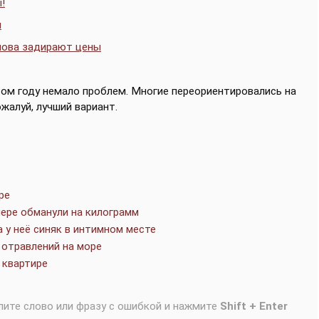
!
и
нова задирают цены
этом году немало проблем. Многие переориентировались на
ожалуй, лучший вариант.
ре
лере обманули на килограмм
 у неё синяк в интимном месте
 отравлений на море
 квартире
лите слово или фразу с ошибкой и нажмите
Shift + Enter