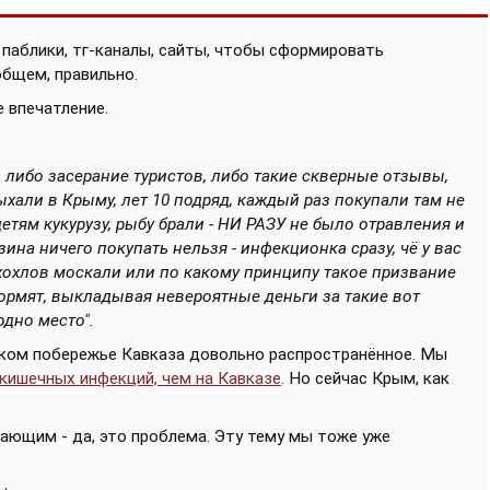
 паблики, тг-каналы, сайты, чтобы сформировать
общем, правильно.
 впечатление.
о либо засерание туристов, либо такие скверные отзывы,
дыхали в Крыму, лет 10 подряд, каждый раз покупали там не
детям кукурузу, рыбу брали - НИ РАЗУ не было отравления и
зина ничего покупать нельзя - инфекционка сразу, чё у вас
у хохлов москали или по какому принципу такое призвание
кормят, выкладывая невероятные деньги за такие вот
одно место".
ском побережье Кавказа довольно распространённое. Мы
кишечных инфекций, чем на Кавказе
. Но сейчас Крым, как
ающим - да, это проблема. Эту тему мы тоже уже