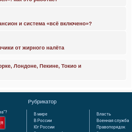
ансион и система «всё включено»?
чики от жирного налёта
орке, Лондоне, Пекине, Токио и
Рубрикатор
ва"?
В мире
Власть
В России
Военная служба
СЯ
Юг России
Правопорядок