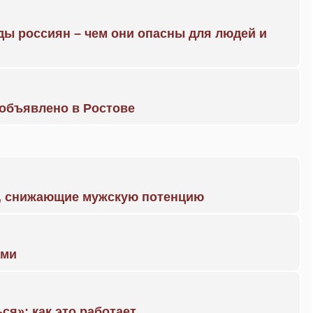
ды россиян – чем они опасны для людей и
объявлено в Ростове
а, снижающие мужскую потенцию
ами
ся»: как это работает