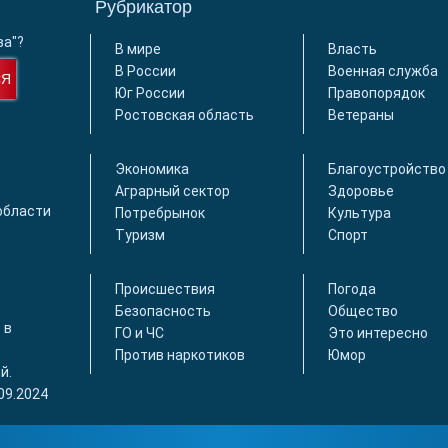
Рубрикатор
ва"?
В мире
Власть
В России
Военная служба
СЯ
Юг России
Правопорядок
Ростовская область
Ветераны
Экономика
Благоустройство
Аграрный сектор
Здоровье
области
Потребрынок
Культура
Туризм
Спорт
Происшествия
Погода
Безопасность
Общество
 в
ГО и ЧС
Это интересно
Против наркотиков
Юмор
й.
09.2024