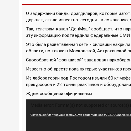
О задержании банды драгдилеров, которые изгота
даркнет, стало известно
сегодня - к сожалению,
Так, телеграм-канал "ДонМэш" сообщает, что на
эту информацию подтвердили федеральные СМИ -
Это была разветвлённая сеть - силовики накрыл
области, но также
в Московской, Астраханской о
Своеобразной "франшизой" заведовал наркобарон 
Известно об аресте пока пятерых участников пре
Из лаборатории под Ростовом изъяли 60 кг мефе
прекурсоров и 22 тонны реактивов и оборудовани
Ждём сообщений официальных.
Видеоплеер
Media error: Format(s) not supported or source(s)
Скачать файл: https://big-rostov.ru/wp-content/uploads/2021/09/narkotik