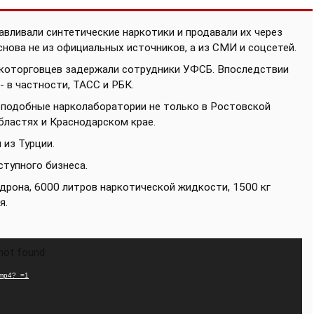
вливали синтетические наркотики и продавали их через
 снова не из официальных источников, а из СМИ и соцсетей.
ркоторговцев задержали сотрудники УФСБ.
Впоследствии
 в частности, ТАСС и РБК.
и подобные нарколаборатории не только в Ростовской
бластях и Краснодарском крае.
из Турции.
ступного бизнеса.
дрона, 6000 литров наркотической жидкости, 1500 кг
я.
 not found
i.mp4?_=1