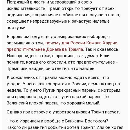
Погрязший в лести и уверовавший в свою
исключительность, Трамп открыто требует от всех
подчинения, капризничает, обижается в случае отказа,
совершает непредсказуемые и зачастую нелепые
поступки.
В прошлом году, ещё до американских выборов, я
размышлял о том,
почему для России Камала Харрис
предпочтительнее Дональда Трампа
. Так и оказалось.
Наш президент тоже, в принципе, так думал. Если
помните, когда его спросили, кто предпочтительнее -
Трамп или Байден, он ответил, что Байден.
К сожалению, от Трампа можно ждать всего, что
угодно. У него, как говорится в России, семь пятниц на
неделе. То у него Путин прекрасный парень, с которым
они прекрасно ладят, то Путин плохой парень. То
Зеленский плохой парень, то хороший малый.
Однако при встрече с упорством визави Трамп пасует.
Что с Израилем и вообще с Ближним Востоком?
Такого ли развития событий хотел Трамп? Или он хотел