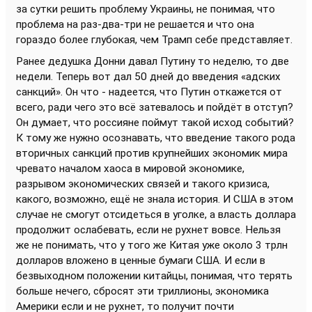
за сутки решить проблему Украины, не понимая, что
проблема на раз-два-три не решается и что она
гораздо более глубокая, чем Трамп себе представляет.
Ранее дедушка Донни давал Путину то неделю, то две
недели. Теперь вот дал 50 дней до введения «адских
санкций». Он что - надеется, что Путин откажется от
всего, ради чего это всё затевалось и пойдёт в отступ?
Он думает, что россияне поймут такой исход событий?
К тому же нужно осознавать, что введение такого рода
вторичных санкций против крупнейших экономик мира
чревато началом хаоса в мировой экономике,
разрывом экономических связей и такого кризиса,
какого, возможно, ещё не знала история. И США в этом
случае не смогут отсидеться в уголке, а власть доллара
продолжит ослабевать, если не рухнет вовсе. Нельзя
же не понимать, что у того же Китая уже около 3 трлн
долларов вложено в ценные бумаги США. И если в
безвыходном положении китайцы, понимая, что терять
больше нечего, сбросят эти триллионы, экономика
Америки если и не рухнет, то получит почти