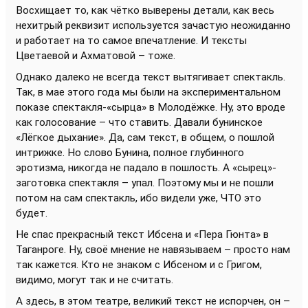
Восхищает то, как чётко выверены детали, как весь
нехитрый реквизит используется зачастую неожиданно
и работает на то самое впечатление. И тексты
Цветаевой и Ахматовой – тоже.
Однако далеко не всегда текст вытягивает спектакль.
Так, в мае этого года мы были на экспериментальном
показе спектакля-«сырца» в Молодёжке. Ну, это вроде
как голосование – что ставить. Давали бунинское
«Лёгкое дыхание». Да, сам текст, в общем, о пошлой
интрижке. Но слово Бунина, полное глубинного
эротизма, никогда не падало в пошлость. А «сырец»-
заготовка спектакля – упал. Поэтому мы и не пошли
потом на сам спектакль, ибо видели уже, ЧТО это
будет.
Не спас прекрасный текст Ибсена и «Пера Гюнта» в
Таганроге. Ну, своё мнение не навязываем – просто нам
так кажется. Кто не знаком с Ибсеном и с Григом,
видимо, могут так и не считать.
А здесь, в этом театре, великий текст не испорчен, он –