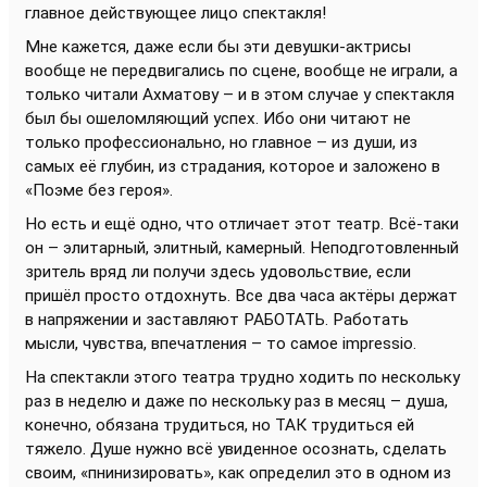
главное действующее лицо спектакля!
Мне кажется, даже если бы эти девушки-актрисы
вообще не передвигались по сцене, вообще не играли, а
только читали Ахматову – и в этом случае у спектакля
был бы ошеломляющий успех. Ибо они читают не
только профессионально, но главное – из души, из
самых её глубин, из страдания, которое и заложено в
«Поэме без героя».
Но есть и ещё одно, что отличает этот театр. Всё-таки
он – элитарный, элитный, камерный. Неподготовленный
зритель вряд ли получи здесь удовольствие, если
пришёл просто отдохнуть. Все два часа актёры держат
в напряжении и заставляют РАБОТАТЬ. Работать
мысли, чувства, впечатления – то самое impressio.
На спектакли этого театра трудно ходить по нескольку
раз в неделю и даже по нескольку раз в месяц – душа,
конечно, обязана трудиться, но ТАК трудиться ей
тяжело. Душе нужно всё увиденное осознать, сделать
своим, «пнинизировать», как определил это в одном из