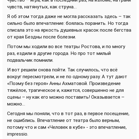
чувство – игра, как в последний раз, на изломе, на грани
чувств, натянутых, как струна…
Я об этом тогда даже не могла рассказать здесь – так
сильно было впечатление: боялась поранить. Но тогда
списала это на яркость душевных красок после бегства
от края Бездны после болезни.
Потом мы ходили во все театры Ростова, и по многу
раз, ездили в другие города. Но про тот милый
подвальчик помнили.
И вот решили снова пойти. Так случилось, что всё
вокруг пересмотрели, и не по одному разу. А тут дают
«Поэму без героя» Анны Ахматовой. Произведение
тяжёлое, трагическое и, кажется, совершенно не для
сцены – ну как его можно поставить! Оказывается –
можно…
Сегодня мы поняли, что в тот раз, в первое посещение,
не ошиблись. Впечатление от театра было верным,
потому что и сам «Человек в кубе» - это впечатление,
impressio.