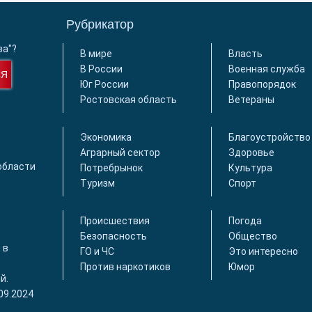
Рубрикатор
ва"?
В мире
Власть
В России
Военная служба
СЯ
Юг России
Правопорядок
Ростовская область
Ветераны
Экономика
Благоустройство
Аграрный сектор
Здоровье
области
Потребрынок
Культура
Туризм
Спорт
Происшествия
Погода
Безопасность
Общество
 в
ГО и ЧС
Это интересно
Против наркотиков
Юмор
й.
09.2024