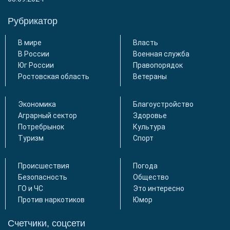
Рубрикатор
В мире
Власть
В России
Военная служба
Юг России
Правопорядок
Ростовская область
Ветераны
Экономика
Благоустройство
Аграрный сектор
Здоровье
Потребрынок
Культура
Туризм
Спорт
Происшествия
Погода
Безопасность
Общество
ГО и ЧС
Это интересно
Против наркотиков
Юмор
Счетчики, соцсети