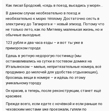
Как писал Бродский, «сядь в поезд, высадись у моря»…
В данном случае необязательно в поезд и
необязательно к морю тёплому. Достаточно сесть в
электричку до Таганрога и – новый эпизод. Потому что
не только лето, как по Митяеву, маленькая жизнь, но и
обычные выходные.
123 рубля и два часа езды – и вот ты уже в
приморском городе.
Едешь в уютную недорогую гостиницу (мы
останавливались на сутки в гостевом домике на
Итальянском – милые, непритязательные номера, всё
продумано до мелочей для удобства отдыхающих),
бросаешь вещи в номере – и идёшь по этому
уникальному городу.
Он красив, а теперь, после реконструкции, станет ещё
красивее.
Прежде всего, если едете с ночёвкой и если раньше по
чеховским местами уже проезжали, гуляли по