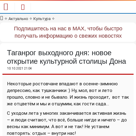
✧
Актуально
✧
Культура
✧
Подпишитесь на нас в MAX, чтобы быстро
получать информацию о свежих новостях
Таганрог выходного дня: новое
открытие культурной столицы Дона
10.10.2021 21:04
Некоторые ростовчане впадают в осенне-зимнюю
депрессию, как тушканчики :) Ну, мол, вот и лето
прошло, словно и не бывало. И жизнь проходит,
вот так
же отцветём и мы и отшумим, как гости сада…
С уходом лета у многих заканчивается активная жизнь
– и люди считают, что всё, больше нигде и ничего – до
весны как минимум. А вот и не так! Не устанем
повторять: отдых – внутри нас!