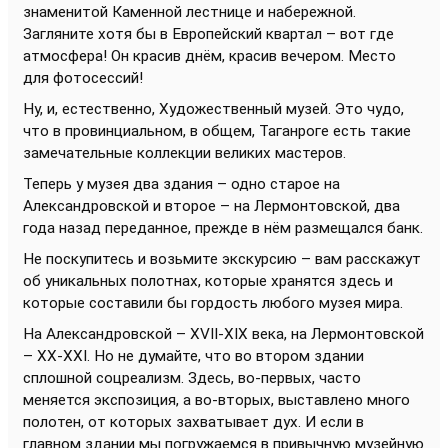
знаменитой Каменной лестнице и набережной.
Загляните хотя бы в Европейский квартал – вот где
атмосфера! Он красив днём, красив вечером. Место
для фотосессий!
Ну, и, естественно, Художественный музей. Это чудо,
что в провинциальном, в общем, Таганроге есть такие
замечательные коллекции великих мастеров.
Теперь у музея два здания – одно старое на
Александровской и второе – на Лермонтовской, два
года назад переданное, прежде в нём размещался банк.
Не поскупитесь и возьмите экскурсию – вам расскажут
об уникальных полотнах, которые хранятся здесь и
которые составили бы гордость любого музея мира.
На Александровской – XVII-XIX века, на Лермонтовской
– XX-XXI. Но не думайте, что во втором здании
сплошной соцреализм. Здесь, во-первых, часто
меняется экспозиция, а во-вторых, выставлено много
полотен, от которых захватывает дух. И если в
главном здании мы погружаемся в привычную музейную