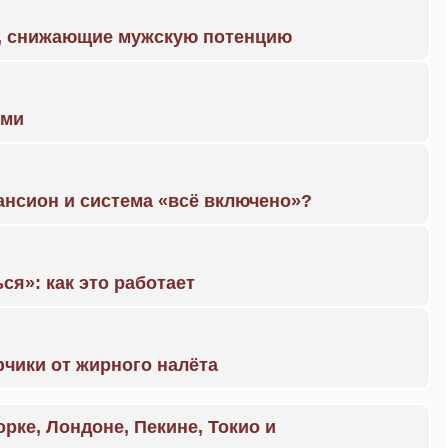
а, снижающие мужскую потенцию
ами
ансион и система «всё включено»?
ся»: как это работает
чики от жирного налёта
орке, Лондоне, Пекине, Токио и