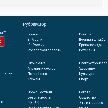
Рубрикатор
ва"?
В мире
Власть
В России
Военная служба
СЯ
Юг России
Правопорядок
Ростовская область
Ветераны
Экономика
Благоустройство
Аграрный сектор
Здоровье
области
Потребрынок
Культура
Туризм
Спорт
Происшествия
Погода
Безопасность
Общество
 в
ГО и ЧС
Это интересно