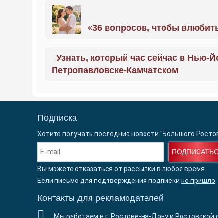
«36 вопросов, чтобы влюбить
Узнать, который час сейчас в Нью-Й
Петропавловске-Камчатском
Подписка
Хотите получать последние новости "Большого Росто
ПОДПИСАТЬ
Вы можете отказаться от рассылки в любое время.
Если письмо для подтверждения подписки
не пришло
Контакты для рекламодателей
Мы работаем в г. Ростове-на-Дону и Ростовской 