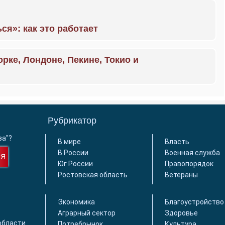
ся»: как это работает
орке, Лондоне, Пекине, Токио и
Рубрикатор
ва"?
В мире
Власть
В России
Военная служба
СЯ
Юг России
Правопорядок
Ростовская область
Ветераны
Экономика
Благоустройство
Аграрный сектор
Здоровье
области
Потребрынок
Культура