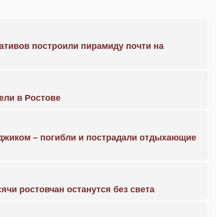
ративов построили пирамиду почти на
рели в Ростове
нджиком – погибли и пострадали отдыхающие
ячи ростовчан останутся без света