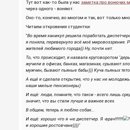
Тут вот как-то была у нас
заметка про вонючих 
через одного - воняют.
Оно-то, конечно, во многом и так, вот только мн
Читаем откровения студентки:
"
Во время каникул решила поработать диспетчеро
я поняла, перевернуло всё моё мировоззрение. 
жителей любимого города)) Ну, почти нет.
То, что происходит, я назвала круговоротом "де
жучили в офисах, банках, магазинах, срывают зл
мужчин, бывают пьяные бабы))) Куча пьяных тето
А ещё я сделала открытие, что у нас не молодежь
наши милые пенсионеры)
И ещё: люди, помните, что такси - всего лишь сре
значит, что вы стали лучше и важнее всех.
В общем, теперь я люблю собак...
И ещё: хорошо что я -не диспетчер. Я -врач!!!!!!!
и хорошие ростовчане))))"