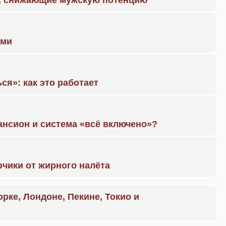
а, снижающие мужскую потенцию
ами
ся»: как это работает
ансион и система «всё включено»?
чики от жирного налёта
орке, Лондоне, Пекине, Токио и