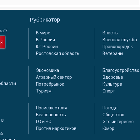
Рубрикатор
ва"?
В мире
Власть
В России
Военная служба
СЯ
Юг России
Правопорядок
Ростовская область
Ветераны
Экономика
Благоустройство
Аграрный сектор
Здоровье
области
Потребрынок
Культура
Туризм
Спорт
Происшествия
Погода
Безопасность
Общество
 в
ГО и ЧС
Это интересно
Против наркотиков
Юмор
й.