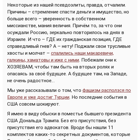
Некоторые из нашей псевдоэлиты, правда, отчалили.
Причины – стремление спасти деньги и имущество, но
больше всего – уверенность в собственном
миссианстве, мания величия. Причём то, за что они
осуждали Россию, зеркально повторилось на днях в
Израиле. И что – ГДЕ их гражданская позиция, ГДЕ
справедливый гнев? А – нету! Поджали свои трусливые
хвосты и молчат –
спалились наши макаревичи,
галкины, хаматовы и иже с ними
. Побежали они к
ХОЗЯЕВАМ, чтобы там быть на вторых ролях и
опасаясь за своё будущее. А будущее там, на Западе,
не очень радостное…
Мы уже рассказывали о том, что
фашизм расползся по
Европе и уже достиг Турции
. Но последние события в
США совсем шокируют.
Я имею в виду обыски в поместье бывшего президента
США Дональда Трампа. Без его присутствия, без
присутствия его адвокатов. Вроде бы нашли 11
комплектов каких-то секретных документов, которые