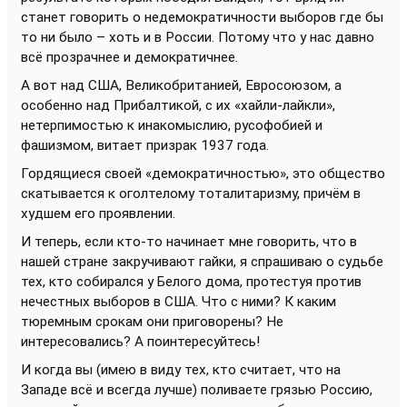
станет говорить о недемократичности выборов где бы
то ни было – хоть и в России. Потому что у нас давно
всё прозрачнее и демократичнее.
А вот над США, Великобританией, Евросоюзом, а
особенно над Прибалтикой, с их «хайли-лайкли»,
нетерпимостью к инакомыслию, русофобией и
фашизмом, витает призрак 1937 года.
Гордящиеся своей «демократичностью», это общество
скатывается к оголтелому тоталитаризму, причём в
худшем его проявлении.
И теперь, если кто-то начинает мне говорить, что в
нашей стране закручивают гайки, я спрашиваю о судьбе
тех, кто собирался у Белого дома, протестуя против
нечестных выборов в США. Что с ними? К каким
тюремным срокам они приговорены? Не
интересовались? А поинтересуйтесь!
И когда вы (имею в виду тех, кто считает, что на
Западе всё и всегда лучше) поливаете грязью Россию,