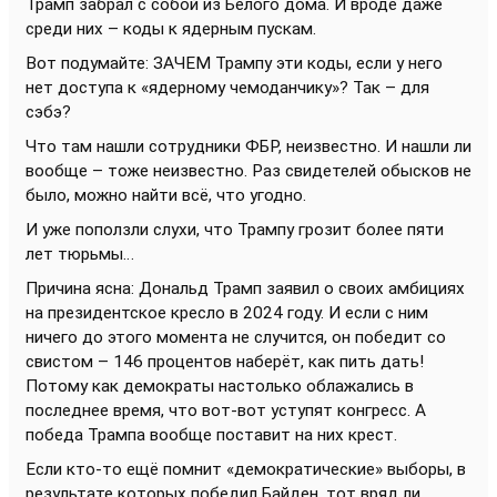
Трамп забрал с собой из Белого дома. И вроде даже
среди них – коды к ядерным пускам.
Вот подумайте: ЗАЧЕМ Трампу эти коды, если у него
нет доступа к «ядерному чемоданчику»? Так – для
сэбэ?
Что там нашли сотрудники ФБР, неизвестно. И нашли ли
вообще – тоже неизвестно. Раз свидетелей обысков не
было, можно найти всё, что угодно.
И уже поползли слухи, что Трампу грозит более пяти
лет тюрьмы…
Причина ясна: Дональд Трамп заявил о своих амбициях
на президентское кресло в 2024 году. И если с ним
ничего до этого момента не случится, он победит со
свистом – 146 процентов наберёт, как пить дать!
Потому как демократы настолько облажались в
последнее время, что вот-вот уступят конгресс. А
победа Трампа вообще поставит на них крест.
Если кто-то ещё помнит «демократические» выборы, в
результате которых победил Байден, тот вряд ли