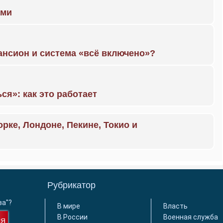
ами
ансион и система «всё включено»?
ся»: как это работает
орке, Лондоне, Пекине, Токио и
Рубрикатор
ва"?
В мире
Власть
В России
Военная служба
СЯ