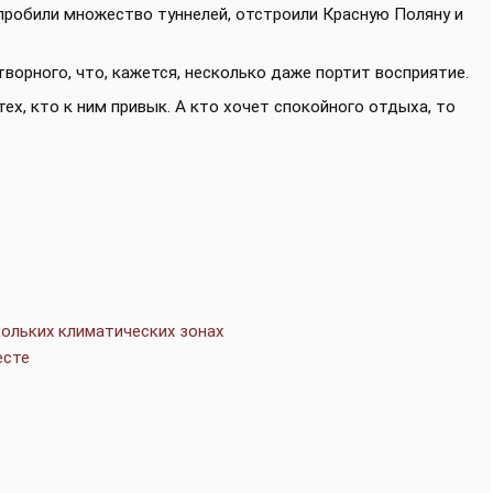
пробили множество туннелей, отстроили Красную Поляну и
ворного, что, кажется, несколько даже портит восприятие.
тех, кто к ним привык. А кто хочет спокойного отдыха, то
кольких климатических зонах
есте