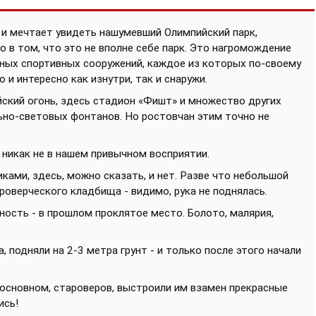
 и мечтает увидеть нашумевший Олимпийский парк,
о в том, что это не вполне себе парк. Это нагромождение
ьных спортивных сооружений, каждое из которых по-своему
о и интересно как изнутри, так и снаружи.
йский огонь, здесь стадион «Фишт» и множество других
ьно-световых фонтанов. Но ростовчан этим точно не
 никак не в нашем привычном восприятии.
ками, здесь, можно сказать, и нет. Разве что небольшой
роверческого кладбища - видимо, рука не поднялась.
ность - в прошлом проклятое место. Болото, малярия,
 подняли на 2-3 метра грунт - и только после этого начали
 основном, староверов, выстроили им взамен прекрасные
ись!