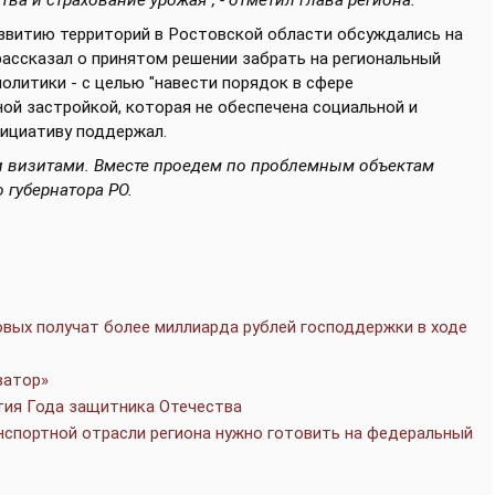
а и страхование урожая", - отметил глава региона.
звитию территорий в Ростовской области обсуждались на
ассказал о принятом решении забрать на региональный
олитики - с целью "навести порядок в сфере
ой застройкой, которая не обеспечена социальной и
нициативу поддержал.
ми визитами. Вместе проедем по проблемным объектам
 губернатора РО.
вых получат более миллиарда рублей господдержки в ходе
ватор»
тия Года защитника Отечества
нспортной отрасли региона нужно готовить на федеральный