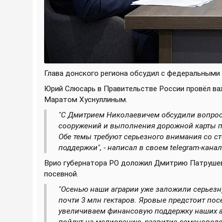
Глава донского региона обсудил с федеральным
Юрий Слюсарь в Правительстве России провёл в
Маратом Хуснуллиным.
"С Дмитрием Николаевичем обсудили вопрос
сооружений и выполнения дорожной карты п
Обе темы требуют серьезного внимания со с
поддержки", - написал в своем telegram-кана
Врио губернатора РО доложил Дмитрию Патрушев
посевной.
"Осенью наши аграрии уже заложили серьез
почти 3 млн гектаров. Яровые предстоит посе
увеличиваем финансовую поддержку наших аг