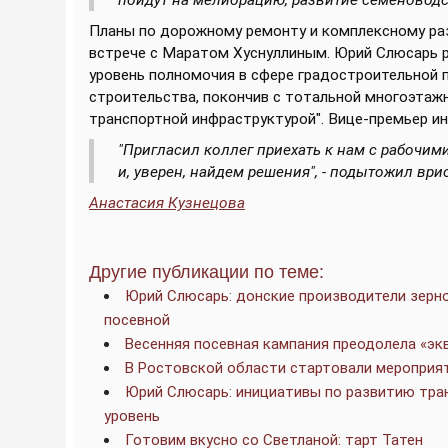
пойдут на мелиорацию, развитие семеноводств
Планы по дорожному ремонту и комплексному ра
встрече с Маратом Хуснуллиным. Юрий Слюсарь р
уровень полномочия в сфере градостроительной п
строительства, покончив с тотальной многоэтажн
транспортной инфраструктурой". Вице-премьер и
"Пригласил коллег приехать к нам с рабочи
и, уверен, найдем решения", - подытожил врио
Анастасия Кузнецова
Другие публикации по теме:
Юрий Слюсарь: донские производители зерно
посевной
Весенняя посевная кампания преодолела «эк
В Ростовской области стартовали мероприя
Юрий Слюсарь: инициативы по развитию тра
уровень
Готовим вкусно со Светланой: тарт Татен