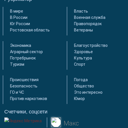
В мире
Власть
В России
Военная служба
Юг России
Правопорядок
Ростовская область
Ветераны
Экономика
Благоустройство
Аграрный сектор
Здоровье
Потребрынок
Культура
Туризм
Спорт
Происшествия
Погода
Безопасность
Общество
ГО и ЧС
Это интересно
Против наркотиков
Юмор
Счетчики, соцсети
Макс