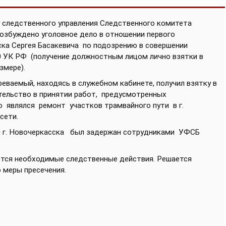
 следственного управления Следственного комитета
возбуждено уголовное дело
в отношении первого
ска Сергея Басакевича по подозрению в совершении
290 УК РФ (получение должностным лицом лично взятки в
змере).
реваемый, находясь в служебном кабинете, получил взятку в
ительство в принятии работ, предусмотренных
 являлся ремонт участков трамвайного пути в г.
сети.
и г. Новочеркасска был задержан сотрудниками УФСБ
ются необходимые следственные действия. Решается
 меры пресечения.