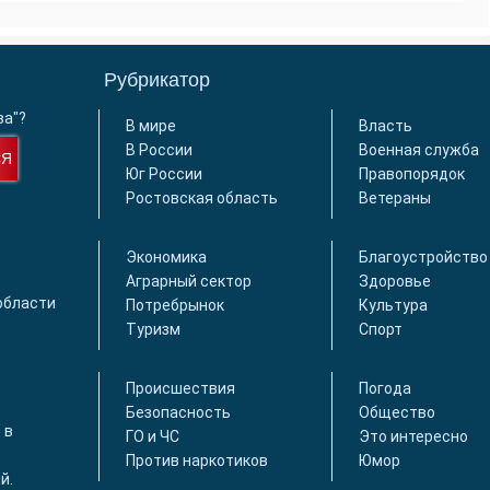
Рубрикатор
ва"?
В мире
Власть
В России
Военная служба
СЯ
Юг России
Правопорядок
Ростовская область
Ветераны
Экономика
Благоустройство
Аграрный сектор
Здоровье
области
Потребрынок
Культура
Туризм
Спорт
Происшествия
Погода
Безопасность
Общество
 в
ГО и ЧС
Это интересно
Против наркотиков
Юмор
й.