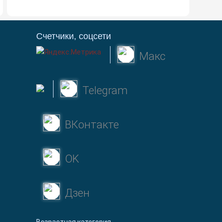
Счетчики, соцсети
Макс
Telegram
ВКонтакте
OK
Дзен