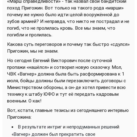
«Марш справедливости» - так назвал свой бандитский
поход Пригожин. Вот только на такого рода «марши»
почему же нужно было идти целой вооружённой до
зубов армией? И неправда, что никто не пострадал и не
погиб, что не пролилась кровь. Все мы знаем, что
погибли и пролилась.
Какова суть переговоров и почему так быстро «сдулся»
Пригожин, мы не знаем.
Но сегодня Евгений Викторович после суточной
пропажи «нашёлся» и сотворил новую сказочку. Мол,
ЧВК «Вагнер» должна была быть расформирована к 1
июля, бойцы должны были перезаключить договоры с
Министерством обороны, а он-де хотел привести всю
технику к штабу ЮФО и тут её передать кадровым
военным. О как!
Вот, кстати, главные тезисы из сегодняшнего интервью
Пригожина:
В результате интриг и непродуманных решений
«Вагнер» должен был прекратить свое