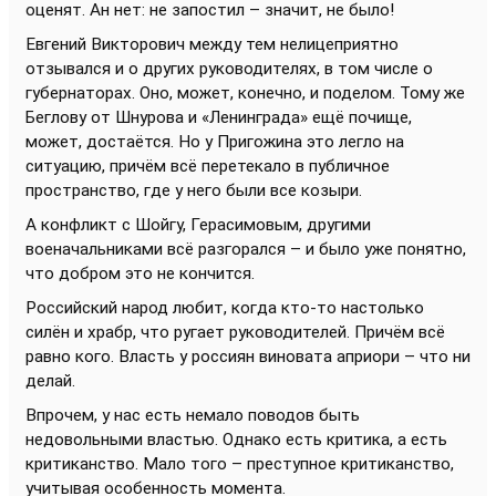
оценят. Ан нет: не запостил – значит, не было!
Евгений Викторович между тем нелицеприятно
отзывался и о других руководителях, в том числе о
губернаторах. Оно, может, конечно, и поделом. Тому же
Беглову от Шнурова и «Ленинграда» ещё почище,
может, достаётся. Но у Пригожина это легло на
ситуацию, причём всё перетекало в публичное
пространство, где у него были все козыри.
А конфликт с Шойгу, Герасимовым, другими
военачальниками всё разгорался – и было уже понятно,
что добром это не кончится.
Российский народ любит, когда кто-то настолько
силён и храбр, что ругает руководителей. Причём всё
равно кого. Власть у россиян виновата априори – что ни
делай.
Впрочем, у нас есть немало поводов быть
недовольными властью. Однако есть критика, а есть
критиканство. Мало того – преступное критиканство,
учитывая особенность момента.