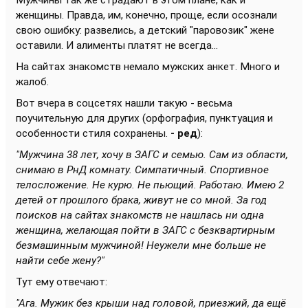
Мужчины так же страдают в этом плане, как и
женщины. Правда, им, конечно, проще, если осознали
свою ошибку: развелись, а детский "паровозик" жене
оставили. И алименты платят не всегда...
На сайтах знакомств немало мужских анкет. Много и
жалоб.
Вот вчера в соцсетях нашли такую - весьма
поучительную для других (орфография, пунктуация и
особенности стиля сохранены.
- ред
):
"Мужчина 38 лет, хочу в ЗАГС и семью. Сам из области,
снимаю в РнД комнату. Симпатичный. Спортивное
телосложение. Не курю. Не пьющий. Работаю. Имею 2
детей от прошлого брака, живут не со мной. За год
поисков на сайтах знакомств не нашлась ни одна
женщина, желающая пойти в ЗАГС с безквартирным
безмашинным мужчиной! Неужели мне больше не
найти себе жену?"
Тут ему отвечают:
"Ага. Мужик без крыши над головой, приезжий, да ещё